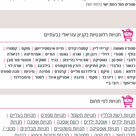
(רמת ישי)
סטריט מול רמת ישי
חנויות רלוונטיות בקניון עזריאלי גבעתיים
סטודיו פאשה
|
קרייזי ליין
|
קסטרו קידס
|
מייה אינספיריישן
|
פוקס
|
קסטרו
|
גולף
|
סטורי
|
רזילי
|
רונן חן
|
זארה
|
גאנט
|
הודיס
|
אפרודיטה
|
דניאלה
להבי
|
טופ טן
|
נאוטיקה
|
אס ווייר (היינס)
|
בגיר
|
סאק'ס
|
טוונטי פור סבן
|
רנואר
|
גולברי
|
תיק התיקים
|
דורין פרנקפורט
|
בילבונג
|
סליו
|
שרה לוי
|
דלתא
|
מנגו
|
פיקס
|
צ'ילדרנס פלייס
|
קרטרס
|
פמינה
|
מיניסו
|
מגה ספורט
קידס
|
זיפ
|
ריזרבד
|
מקסי
|
מיננה
|
אמריקן איגל
|
לסטר
|
טימברלנד
|
טריומף
|
רובי ביי
חנויות לפי תחום
חנויות רשת (כללי)
חנויות חשמל
חנויות ספורט
חנויות נעליים
|
|
|
|
חנויות ילדים
אופנת ילדים
רשת אופנה
חנויות אופנה
חנויות
|
|
|
|
תיקים
חנויות אופטיקה
חנויות משקפיים
חנויות תבלינים
מכוני /
|
|
|
|
חדרי כושר
בתי קפה
מספרות
חברות תיירות ונופש
בנקים
|
|
|
|