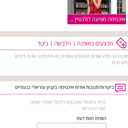
אינטימה מציעה לולנטיין דיי: קולקציה מלאת אהבה
מבצעים באופנה | הלבשה | ביגוד
אין כרגע מידע אודות מבצעים נוספים, נא התעדכנו שנית בימים
הקרובים
ביקורות/תגובות אודות אינטימה בקניון עזריאלי גבעתיים
היית בחנות? מתכנן/ת ללכת? שתף/י אותנו
ואת החברים!
הוסיפו חוות דעת