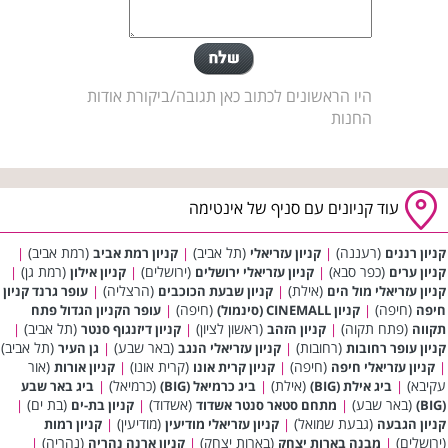
היו הראשונים לכתוב כאן תגובה/ביקורת אודות
החנות
עוד קניונים עם סניף של אינטימה
(רעננה)
(תל אביב)
(רמת אביב)
קניון רננים
|
קניון עזריאלי
|
קניון רמת אביב
|
(כפר סבא)
(ירושלים)
(רמת גן)
קניון ערים
|
קניון עזריאלי ירושלים
|
קניון אילון
|
(אילת)
(הרצליה)
קניון עזריאלי מול הים
|
קניון שבעת הכוכבים
|
עופר גרנד קניון
(חיפה)
(חיפה)
חיפה
|
קניון CINEMALL (סינמול)
|
עופר הקניון הגדול פתח
(פתח תקוה)
(ראשון לציון)
(תל אביב)
תקווה
|
קניון הזהב
|
קניון דיזנגוף סנטר
|
(רחובות)
(באר שבע)
(תל אביב)
קניון עופר רחובות
|
קניון עזריאלי הנגב
|
גן העיר
(חיפה)
(קרית אונו)
(אור
|
קניון עזריאלי חיפה
|
קניון קרית אונו
|
קניון אורות
עקיבא)
(אילת)
(כרמיאל)
|
ביג אילת (BIG)
|
ביג כרמיאל (BIG)
|
ביג באר שבע
(באר שבע)
(אשדוד)
(בת ים)
(BIG)
|
מתחם סטאר סנטר אשדוד
|
קניון בת-ים
|
(גבעת שמואל)
(מודיעין)
קניון הגבעה
|
קניון עזריאלי מודיעין
|
קניון רמות
(ירושלים)
(בארות יצחק)
(נהריה)
|
מבנה בארות יצחק
|
קניון ארנה נהריה
|