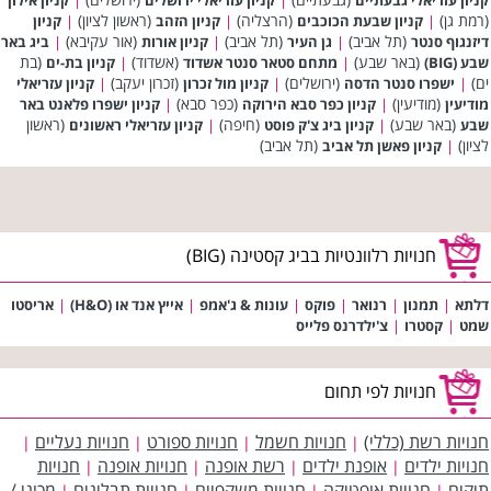
(רמת גן)
(הרצליה)
(ראשון לציון)
|
קניון שבעת הכוכבים
|
קניון הזהב
|
קניון
(תל אביב)
(תל אביב)
(אור עקיבא)
דיזנגוף סנטר
|
גן העיר
|
קניון אורות
|
ביג באר
(באר שבע)
(אשדוד)
(בת
שבע (BIG)
|
מתחם סטאר סנטר אשדוד
|
קניון בת-ים
ים)
(ירושלים)
(זכרון יעקב)
|
ישפרו סנטר הדסה
|
קניון מול זכרון
|
קניון עזריאלי
(מודיעין)
(כפר סבא)
מודיעין
|
קניון כפר סבא הירוקה
|
קניון ישפרו פלאנט באר
(באר שבע)
(חיפה)
(ראשון
שבע
|
קניון ביג צ'ק פוסט
|
קניון עזריאלי ראשונים
לציון)
(תל אביב)
|
קניון פאשן תל אביב
חנויות רלוונטיות בביג קסטינה (BIG)
דלתא
|
תמנון
|
רנואר
|
פוקס
|
עונות & ג'אמפ
|
אייץ אנד או (H&O)
|
אריסטו
שמט
|
קסטרו
|
צ'ילדרנס פלייס
חנויות לפי תחום
חנויות רשת (כללי)
חנויות חשמל
חנויות ספורט
חנויות נעליים
|
|
|
|
חנויות ילדים
אופנת ילדים
רשת אופנה
חנויות אופנה
חנויות
|
|
|
|
תיקים
חנויות אופטיקה
חנויות משקפיים
חנויות תבלינים
מכוני /
|
|
|
|