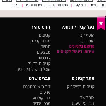
חדרי כושר
בתי קפה
מספרות
חברות תיירות ונופש
בנקים
|
|
|
|
בעל קניון / חנות?
ניווט מהיר
הוסף קניון
קניונים
הוסף עסק
מרכזי קניות
פרסום בקניונים
חנויות
שירותי דיגיטל לקניונים
מבצעים
צרכנות
קניונים בחו"ל
אוכל ובישול בקניונים
אתר קניונים
חברים שלנו
קניונים בפייסבוק
דוחות אינסטגרם
סרטים
צור קשר
בתי קולנוע
דווח על טעות
סרטי ילדים