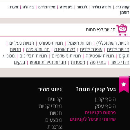
קפה גרג
|
גלידה גולדה
|
לנדוור
|
ג'פניקה
|
מקדונלד'ס
|
בוז'ולה
|
מעדני
רוסמן
חנויות לפי תחום
חנויות רשת (כללי)
חנויות חשמל
חנויות ספורט
חנויות נעליים
|
|
|
|
חנויות ילדים
אופנת ילדים
רשת אופנה
חנויות אופנה
חנויות
|
|
|
|
תיקים
חנויות אופטיקה
חנויות משקפיים
חנויות תבלינים
מכוני /
|
|
|
|
חדרי כושר
בתי קפה
מספרות
חברות תיירות ונופש
בנקים
|
|
|
|
בעל קניון / חנות?
ניווט מהיר
הוסף קניון
קניונים
הוסף עסק
מרכזי קניות
פרסום בקניונים
חנויות
שירותי דיגיטל לקניונים
מבצעים
צרכנות