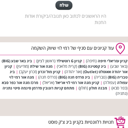
היו הראשונים לכתוב כאן תגובה/ביקורת אודות
החנות
עוד קניונים עם סניף של רמי לוי שיווק השקמה
(חיפה)
(ראשון לציון)
קניון עזריאלי חיפה
|
קניון G רוטשילד
|
ביג באר שבע (BIG)
(באר שבע)
(קרית מלאכי)
(מודיעין)
|
ביג קסטינה (BIG)
|
מגה אור שילת
|
קניון
(אור יהודה)
(זכרון יעקב)
אור יהודה אאוטלט (Outlet)
|
קניון מול זכרון
|
ביג
(טבריה)
(פרדס חנה)
טבריה (BIG)
|
ביג פרדס חנה (BIG)
|
מגה אור רמי לוי
(עפולה)
(אריאל)
עפולה
|
קניון מגה אור רמי לוי אריאל
|
מרכז מגה אור כפר סבא
(כפר סבא)
(חולון)
|
מבנה חולון
|
מתחם קניות רוגובין פדרמן סינמה סיטי נתניה
(נתניה)
חנויות רלוונטיות בקניון ביג צ'ק פוסט