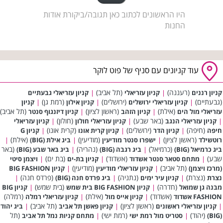
היו הראשונים לכתוב כאן תגובה/ביקורת אודות
החנות
עוד קניונים עם סניף של פוט לוקר
(רעננה)
(תל אביב)
קניון רננים
|
קניון עזריאלי
|
קניון עזריאלי גבעתיים
(גבעתיים)
(ירושלים)
(רמת גן)
|
קניון עזריאלי ירושלים
|
קניון אילון
|
קניון
(אילת)
(ראשון לציון)
(תל אביב)
עזריאלי מול הים
|
קניון הזהב
|
קניון דיזנגוף סנטר
(באר שבע)
(חולון)
|
קניון עזריאלי הנגב
|
קניון עזריאלי חולון
|
קניון עזריאלי
(חיפה)
(ירושלים)
(קרית אונו)
חיפה
|
קניון הדר
|
קניון קרית אונו
|
קניון G
(ראשון לציון)
(מודיעין)
(אילת)
רוטשילד
|
ישפרו סנטר מודיעין
|
ביג אילת (BIG)
|
(כרמיאל)
(נהריה)
(באר
ביג כרמיאל (BIG)
|
ביג רגבה (BIG)
|
ביג באר שבע (BIG)
שבע)
(אשדוד)
(בת ים)
|
מתחם סטאר סנטר אשדוד
|
קניון בת-ים
|
ויצמן סיטי
(תל אביב)
(מודיעין)
(מרכז ויצמן)
|
קניון עזריאלי מודיעין
|
קניון BIG FASHION
(נצרת)
(נתניה)
(פרדס חנה)
נצרת
|
קניון עיר ימים
|
ביג פרדס חנה (BIG)
|
(חדרה)
(בית שמש)
מבנה גן שמואל
|
קניון BIG FASHION בית שמש
|
קניון BIG
(אשדוד)
(אילת)
(רמלה)
FASHION אשדוד
|
קניון אייס מול
|
קניון עזריאלי רמלה
(ראשון לציון)
(תל אביב)
|
קניון עזריאלי ראשונים
|
קניון פאשן תל אביב
|
ביג יהוד
(יהוד)
(רמת ישי)
(תל
(BIG)
|
סטריט מול רמת ישי
|
מתחם קניות נמל תל אביב