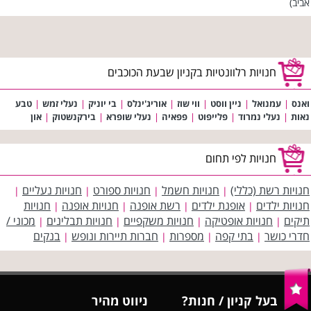
אביב)
חנויות רלוונטיות בקניון שבעת הכוכבים
ואנס
|
עמנואל
|
ניין ווסט
|
ווי שוז
|
אוריג'ינלס
|
בי יוניק
|
נעלי זמש
|
טבע
נאות
|
נעלי נמרוד
|
פלייפוט
|
פפאיה
|
נעלי שופרא
|
בירקנשטוק
|
און
חנויות לפי תחום
חנויות רשת (כללי)
חנויות חשמל
חנויות ספורט
חנויות נעליים
|
|
|
|
חנויות ילדים
אופנת ילדים
רשת אופנה
חנויות אופנה
חנויות
|
|
|
|
תיקים
חנויות אופטיקה
חנויות משקפיים
חנויות תבלינים
מכוני /
|
|
|
|
חדרי כושר
בתי קפה
מספרות
חברות תיירות ונופש
בנקים
|
|
|
|
בעל קניון / חנות?
ניווט מהיר