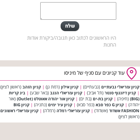
היו הראשונים לכתוב כאן תגובה/ביקורת אודות
החנות
עוד קניונים עם סניף של מיניסו
(גבעתיים)
(רמת גן)
(ראשון לציון)
קניון עזריאלי גבעתיים
|
קניון אילון
|
קניון הזהב
(תל אביב)
(באר שבע)
|
קניון דיזנגוף סנטר
|
קניון עזריאלי הנגב
|
ביג קריות
(חיפה)
(בת ים)
(אור
(BIG)
|
קניון בת-ים
|
קניון אור יהודה אאוטלט (Outlet)
יהודה)
(כפר סבא)
(נתניה)
|
קניון G כפר סבא
|
קניון עיר ימים
|
קניון BIG
(אשדוד)
(רמלה)
FASHION אשדוד
|
קניון עזריאלי רמלה
|
קניון עזריאלי ראשונים
(ראשון לציון)