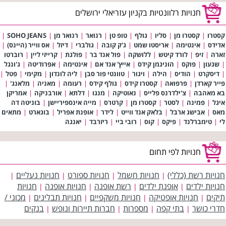
חנויות רלוונטיות בקניון עזריאלי ירושלים
קסטרו
|
קסטרו מן
|
סליו
|
גולף
|
טופ טן
|
רנואר
|
רנואר מן
|
SOHO JEANS
|
אדידס
|
אינטימה
|
אריסטו שמט
|
ג'ק קובה
|
גולברי
|
דיזל
|
אס ווייר (היינס)
|
זארה
|
זיפ
|
לורד קיטש
|
ללושקה
|
פול אנד בר
|
פולגת
|
קרייזי ליין
|
רוברטו
|
שגעון
|
פוקס
|
הוניגמן קידס
|
אייץ' אנד אם
|
אינטימה
|
אפרודיטה
|
ג'ונגל
|
דיסקרט
|
הודיס
|
הילה
|
ויגור
|
טוונטי פור סבן
|
ליה לונדון
|
מקימי
|
פטל
|
פייר קארדן
|
פרפואה
|
קסטרו קידס
|
גולף קידס
|
רעומה
|
מאניה
|
מלאנג'
|
בא מאהבה
|
צ'ילדרנס פלייס
|
נאוטיקה
|
מנגו
|
דלתא
|
אורבניקה
|
אמריקן
איגל
|
פמינה
|
לסטר
|
קסטרו מן
|
קרטרס
|
מייה אינספיריישן
|
בוניטה דה
מאס
|
אבישג ארבל
|
בלאק אנד ווייט
|
לידר
|
אופנת אפריל
|
בוגארט
|
מתאים
לי
|
טימברלנד
|
פיקס
|
קוס
|
רובי ביי
|
ריזרבד
|
יאנגה
חנויות לפי תחום
חנויות רשת (כללי)
חנויות חשמל
חנויות ספורט
חנויות נעליים
|
|
|
|
חנויות ילדים
אופנת ילדים
רשת אופנה
חנויות אופנה
חנויות
|
|
|
|
תיקים
חנויות אופטיקה
חנויות משקפיים
חנויות תבלינים
מכוני /
|
|
|
|
חדרי כושר
בתי קפה
מספרות
חברות תיירות ונופש
בנקים
|
|
|
|