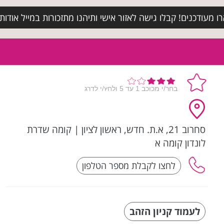
מעודכנים! קבלו גישה לאזור אישי ותיהנו מתזכורות במייל אודות א
סחרוב 21, א.ת. חדש, ראשון לציון
|
קומה שדרת
לונדון קומה א
לעמוד קניון הזהב