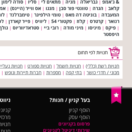
& ג'אמפ
גבריאלה
מניה
מתאים לי
סליו
סודה לימון
|
|
|
|
|
|
קלאב
הגרה
טוונטי פור סבן
מנגו
אס ווייר (היינס)
אמר
|
|
|
|
|
המעבדה
בוניטה דה מאס
טומי הילפיגר
טימברלנד
לו
|
|
|
|
רנואר
קרטרס
קלוז
פקטורי 54
ליוויס
פייר קארדן
לס
|
|
|
|
|
|
פיקס
מיניסו
מיני מודה
רובי ביי
סטראדיווריוס
גולף
|
|
|
|
|
|
היפסטר
חנויות לפי תחום
חנויות רשת (כללי)
חנויות חשמל
חנויות ספורט
חנויות נעליי
|
|
|
מכוני / חדרי כושר
בתי קפה
מספרות
חברות תיירות ונופש
|
|
|
|
בעל קניון / חנות?
ניווט
הוסף קניון
קניוני
הוסף עסק
מרכזי
פרסום בקניונים
חנויות
שירותי דיגיטל לקניונים
חנות