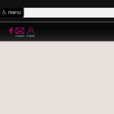
נגישות
התחבר/י
הצטרף/י