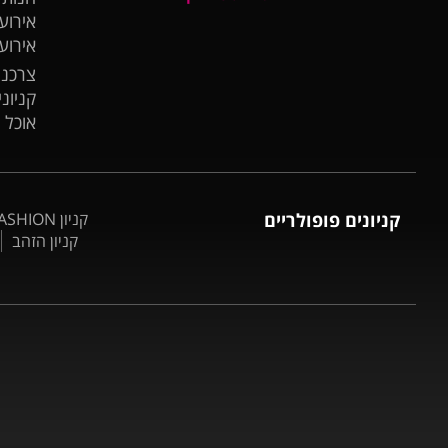
אירועי
אירוע
צרכנו
קניונ
אוכל 
קניונים פופולריים
קניון BIG FASHION אשדוד
קניון הזהב