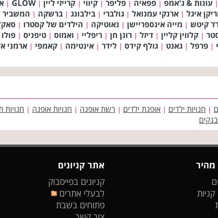
עונות & ג'אמפ
פפאיה
פליפר
קיווי
קרייזי ליין
GLOW
א
|
|
|
|
|
|
יקן איגל
ארנקי עמנואל
גולברי
בילבונג
ברשקה
המשביר ל
|
|
|
|
|
רד קיטש
מייה אינספריישן
נאוטיקה
הילדים של קסטרו
סאק'
|
|
|
|
טר
קלווין קליין
דיזל
רונן חן
ריפליי
ואמוס
טיפניס
פולו 
|
|
|
|
|
|
|
פרפל
גאנט
גולף קידס
לידר
אינטימה
קאמפי
ארמני אק
|
|
|
|
|
|
|
ם
חנויות ילדים
אופנת ילדים
רשת אופנה
חנויות אופנה
חנויות ת
|
|
|
|
|
בנקים
 מהיר
אתר קניונים
ם
קניונים בפייסבוק
 קניות
לבעלי אתרים
פתוחים בשבת
צור קשר