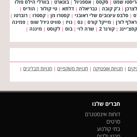
ריסטו שמט
סקסס
אספניול
בוגארט
בוורלי הילס פולו
|
|
|
|
צרכן
ג'ק קובה
גבריאלה
דלתא
טי קולור
הודיס
|
|
|
|
|
|
ס
סלבס עיצובים שלי ראובני
קסטרו מן
קסטרו
רוברטו
|
|
|
|
|
ראלף לורן
מייקל קורס
גס
נויז
סוויט גירל שופ
פמינה
|
|
|
|
|
סצ'יינג
קורנר 2
שרה לוי
בוס
לקוסט
מיננה
|
|
|
|
|
|
יקים
חנויות אופטיקה
חנויות משקפיים
חנויות תבלינים
|
|
|
|
חברים שלנו
דוחות אינסטגרם
סרטים
בתי קולנוע
סרטי ילדים