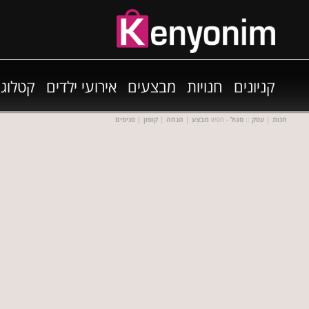
קניונים
חנויות
מבצעים
אירועי ילדים
קטלוגי
חנות
|
עסק
::
סגול
- חפש
מבצע
|
הנחה
|
קופון
|
סניפים