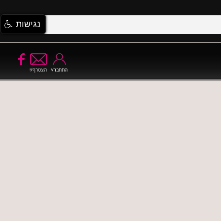
נגישות
התחבר/י
הצטרף/י