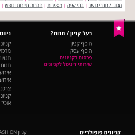
מכוני / חדרי כושר
בתי קפה
מספרות
חברות תיירות ונופש
|
|
|
|
בעל קניון / חנות?
ניווט
הוסף קניון
קניוני
הוסף עסק
מרכזי
פרסום בקניונים
חנויות
שירותי דיגיטל לקניונים
חנות
אירועי
אירוע
צרכנו
קניונ
אוכל 
קניונים פופולריים
קניון BIG FASHION אשדוד