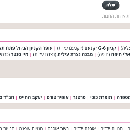
ת אודות החנות
ליה)
קניון G-6 יקנעם
(יוקנעם עלית)
עופר הקניון הגדול פתח תק
|
|
יאלי חיפה
(חיפה)
מבנה נצרת עילית
(נצרת עלית)
מיי סנטר
(כרמיא
|
|
מספרה
תופרת כוכי
פרטנר
אופיר טורס
יעקב החייט
חב"ד ס
|
|
|
|
|
ם
חנויות ילדים
אופנת ילדים
רשת אופנה
חנויות אופנה
חנויות ת
|
|
|
|
|