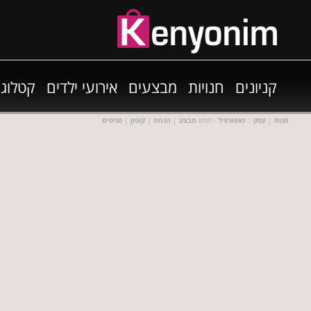
קניונים
חנויות
מבצעים
אירועי ילדים
קטלוגי
חנות
|
עסק
::
נאטורפיל
- חפש
מבצע
|
הנחה
|
קופון
|
סניפים