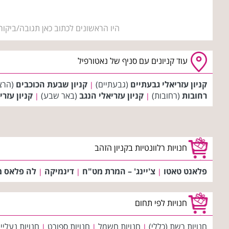
היו הראשונים לכתוב כאן תגובה/ביקור
עוד קניונים עם סניף של נאטורפיל
קניון עזריאלי גבעתיים
(גבעתיים)
קניון שבעת הכוכבים
(הרצ
|
רחובות
(רחובות)
קניון עזריאלי הנגב
(באר שבע)
קניון עזר
|
|
חנויות רלוונטיות בקניון הזהב
פלאנט טאטו
צ'יינג' – המרת מט"ח
דינמיקה
לה פלאס 
|
|
|
חנויות לפי תחום
חנויות רשת (כללי)
חנויות חשמל
חנויות ספורט
חנויות נעליי
|
|
|