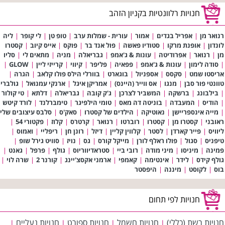
חנויות רלוונטיות בקניון הזהב
רנואר מן
|
אפריל בגדים
|
אמור
|
עורית - שמלות ערב
|
טופ טן
|
לי קופר
|
ליה
לונדון
|
אופנת מרקו
|
סטודיו פאשה
|
פול אנד בר
|
פוקס
|
אייס קיוב
|
קסטרו
מן
|
רנואר
|
אפרודיטה
|
עונות & ג'אמפ
|
גבריאלה
|
מניה
|
מתאים לי
|
סליו
|
סודה לימון
|
עונות & ג'אמפ
|
פפאיה
|
פליפר
|
קיווי
|
קרייזי ליין
|
GLOW
|
אריסטו שמט
|
סקסס
|
אספניול
|
בוגארט
|
בוורלי הילס פולו קלאב
|
הגרה
|
טוונטי פור סבן
|
מנגו
|
אס ווייר (היינס)
|
אמריקן איגל
|
ארנקי עמנואל
|
גולברי
|
בילבונג
|
ברשקה
|
המשביר לצרכן
|
ג'ק קובה
|
גבריאלה
|
דלתא
|
טי קולור
|
הודיס
|
המעבדה
|
בוניטה דה מאס
|
טומי הילפיגר
|
טימברלנד
|
לורד קיטש
|
מייה אינספריישן
|
נאוטיקה
|
הילדים של קסטרו
|
סאק'ס
|
סלבס עיצובים שלי
ראובני
|
קסטרו מן
|
קסטרו
|
רוברטו
|
רנואר
|
קרטרס
|
קלוז
|
פקטורי 54
|
ליוויס
|
פייר קארדן
|
לסטר
|
קלווין קליין
|
דיזל
|
רונן חן
|
ריפליי
|
ואמוס
|
טיפניס
|
סגול
|
פולו ראלף לורן
|
מייקל קורס
|
גס
|
נויז
|
סוויט גירל שופ
|
פמינה
|
מיניסו
|
מיני מודה
|
רובי ביי
|
סטראדיווריוס
|
גולף
|
פרפל
|
גאנט
|
גולף קידס
|
לידר
|
אינטימה
|
קאמפי
|
ארמני אקסצ'יינג
|
קורנר 2
|
שרה לוי
|
בוס
|
לקוסט
|
מיננה
|
היפסטר
חנויות לפי תחום
חנויות רשת (כללי)
חנויות חשמל
חנויות ספורט
חנויות נעליים
|
|
|
|