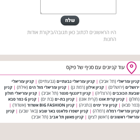
היו הראשונים לכתוב כאן תגובה/ביקורת אודות
החנות
עוד קניונים עם סניף של פיקס
(תל אביב)
(גבעתיים)
קניון עזריאלי
|
קניון עזריאלי גבעתיים
|
קניון עזריאלי
(ירושלים)
(רמת גן)
(אילת)
ירושלים
|
קניון אילון
|
קניון עזריאלי מול הים
|
קניון
(הרצליה)
(תל אביב)
שבעת הכוכבים
|
קניון דיזנגוף סנטר
|
קניון עזריאלי חולון
(חולון)
(קרית אונו)
(בת ים)
|
קניון קרית אונו
|
קניון בת-ים
|
קניון G כפר סבא
(כפר סבא)
(נתניה)
(אשדוד)
|
קניון עיר ימים
|
קניון BIG FASHION אשדוד
|
(רמלה)
(באר שבע)
קניון עזריאלי רמלה
|
קניון ישפרו פלאנט באר שבע
|
קניון
(ראשון לציון)
(תל אביב)
עזריאלי ראשונים
|
קניון פאשן תל אביב