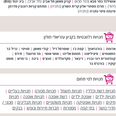
(כפר סבא)
(תל אביב)
אושילנד כפר סבא
|
קניון פאשן תל אביב
|
ביג יהוד (BIG)
(יהוד)
(נתניה)
|
מרכז מסחרי אלון קרית השרון
|
מתחם קניות רוגובין פדרמן
(נתניה)
סינמה סיטי נתניה
חנויות רלוונטיות בקניון עזריאלי חולון
ארומה
|
בורגראנץ'
|
קפה ג'ו
|
שופרסל דיל
|
קנדי פאשן
|
סוויטי
|
גריל בר
התאומים
|
סיציליאנו
|
חומוס אליהו
|
אושי אושי
|
מר פרעצל
|
תירס
|
קונדטורית רוני ובניו
|
ריבאר
|
מקדונלד'ס
|
מנצ'ס
|
ביגה
|
בי פרש
|
סופט
קוקיז
|
בורגרס בר
חנויות לפי תחום
חנויות רשת (כללי)
חנויות חשמל
חנויות ספורט
חנויות נעליים
|
|
|
|
חנויות ילדים
אופנת ילדים
רשת אופנה
חנויות אופנה
חנויות
|
|
|
|
תיקים
חנויות אופטיקה
חנויות משקפיים
חנויות תבלינים
מכוני /
|
|
|
|
חדרי כושר
בתי קפה
מספרות
חברות תיירות ונופש
בנקים
|
|
|
|