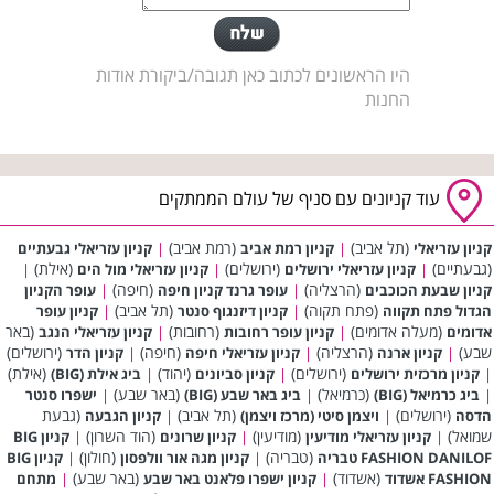
היו הראשונים לכתוב כאן תגובה/ביקורת אודות
החנות
עוד קניונים עם סניף של עולם הממתקים
(תל אביב)
(רמת אביב)
קניון עזריאלי
|
קניון רמת אביב
|
קניון עזריאלי גבעתיים
(גבעתיים)
(ירושלים)
(אילת)
|
קניון עזריאלי ירושלים
|
קניון עזריאלי מול הים
|
(הרצליה)
(חיפה)
קניון שבעת הכוכבים
|
עופר גרנד קניון חיפה
|
עופר הקניון
(פתח תקוה)
(תל אביב)
הגדול פתח תקווה
|
קניון דיזנגוף סנטר
|
קניון עופר
(מעלה אדומים)
(רחובות)
(באר
אדומים
|
קניון עופר רחובות
|
קניון עזריאלי הנגב
שבע)
(הרצליה)
(חיפה)
(ירושלים)
|
קניון ארנה
|
קניון עזריאלי חיפה
|
קניון הדר
(ירושלים)
(יהוד)
(אילת)
|
קניון מרכזית ירושלים
|
קניון סביונים
|
ביג אילת (BIG)
(כרמיאל)
(באר שבע)
|
ביג כרמיאל (BIG)
|
ביג באר שבע (BIG)
|
ישפרו סנטר
(ירושלים)
(תל אביב)
(גבעת
הדסה
|
ויצמן סיטי (מרכז ויצמן)
|
קניון הגבעה
שמואל)
(מודיעין)
(הוד השרון)
|
קניון עזריאלי מודיעין
|
קניון שרונים
|
קניון BIG
(טבריה)
(חולון)
FASHION DANILOF טבריה
|
קניון מגה אור וולפסון
|
קניון BIG
(אשדוד)
(באר שבע)
FASHION אשדוד
|
קניון ישפרו פלאנט באר שבע
|
מתחם