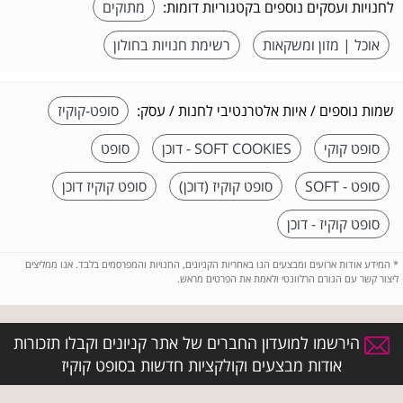
לחנויות ועסקים נוספים בקטגוריות דומות:
מתוקים
אוכל | מזון ומשקאות
רשימת חנויות בחולון
שמות נוספים / איות אלטרנטיבי לחנות / עסק:
סופט-קוקיז
סופט קוקי
SOFT COOKIES - דוכן
סופט
סופט - SOFT
סופט קוקיז (דוכן)
סופט קוקיז דוכן
סופט קוקיז - דוכן
*
המידע אודות ארועים ומבצעים הנו באחריות הקניונים, החנויות והמפרסמים בלבד. אנו ממליצים
ליצור קשר עם הגורם הרלוונטי ולאמת את הפרטים מראש.
הירשמו למועדון החברים של אתר קניונים וקבלו תזכורות
אודות מבצעים וקולקציות חדשות בסופט קוקיז