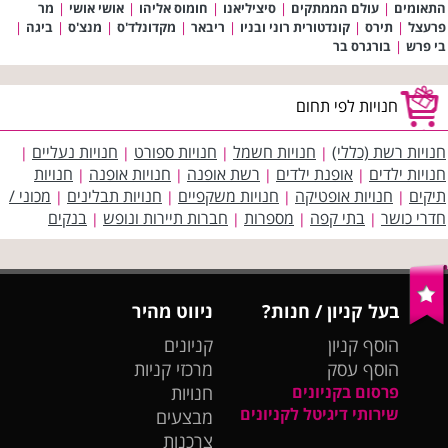
התאומים
|
עולם הממתקים
|
סיציליאנו
|
חומוס אליהו
|
אושי אושי
|
מר
פרעצל
|
תירס
|
קונדטורית רוני ובניו
|
ריבאר
|
מקדונלד'ס
|
מנצ'ס
|
ביגה
|
בי פרש
|
בורגרס בר
חנויות לפי תחום
חנויות רשת (כללי)
חנויות חשמל
חנויות ספורט
חנויות נעליים
|
|
|
|
חנויות ילדים
אופנת ילדים
רשת אופנה
חנויות אופנה
חנויות
|
|
|
|
תיקים
חנויות אופטיקה
חנויות משקפיים
חנויות תבלינים
מכוני /
|
|
|
|
חדרי כושר
בתי קפה
מספרות
חברות תיירות ונופש
בנקים
|
|
|
|
בעל קניון / חנות?
ניווט מהיר
הוסף קניון
קניונים
הוסף עסק
מרכזי קניות
פרסום בקניונים
חנויות
שירותי דיגיטל לקניונים
מבצעים
צרכנות