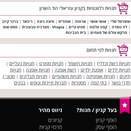
חנויות רלוונטיות בקניון עזריאלי הוד השרון
שופרסל שלי
|
אושי אושי
|
ארומה
|
אפנדיס
|
פיצה ניצה
|
ריבאר
|
ברגר קינג
|
לה גופרה
|
קפה עלמה
|
סוויט טיים
|
Vtopia - מעדניה טבעונית
|
מוזס שופ
|
מרקש עולם של טעמים
|
בית הגבינות
חנויות לפי תחום
חנויות רשת (כללי)
חנויות חשמל
חנויות ספורט
חנויות נעליים
|
|
|
|
חנויות ילדים
אופנת ילדים
רשת אופנה
חנויות אופנה
חנויות
|
|
|
|
תיקים
חנויות אופטיקה
חנויות משקפיים
חנויות תבלינים
מכוני /
|
|
|
|
חדרי כושר
בתי קפה
מספרות
חברות תיירות ונופש
בנקים
|
|
|
|
בעל קניון / חנות?
ניווט מהיר
הוסף קניון
קניונים
הוסף עסק
מרכזי קניות