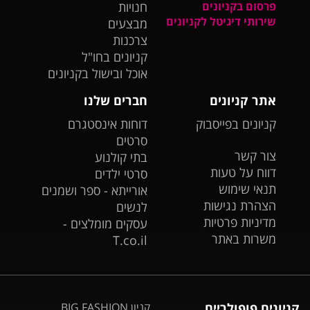
פרסום בקניונים
חנויות
שירותי דיגיטל לקניונים
מבצעים
צרכנות
קניונים בחו"ל
אוכל ובישול בקניונים
אתר קניונים
חברים שלנו
קניונים בפייסבוק
דוחות אינסטגרם
סרטים
צור קשר
בתי קולנוע
דווח על טעות
סרטי ילדים
תנאי שימוש
אורייתא - ספר ושמנים
הצהרת נגישות
לנשים
מדיניות פרטיות
עסקים מומלצים -
משרות באתר
T.co.il
קניונים פופולריים
קניון BIG FASHION