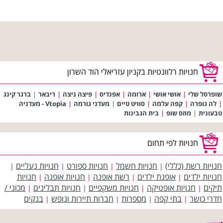
חנויות רלוונטיות בקניון עזריאלי הוד השרון
שופרסל שלי
|
אושי אושי
|
ארומה
|
אפנדיס
|
פיצה ניצה
|
ריבאר
|
ברגר קינג
|
לה גופרה
|
קפה עלמה
|
סוויט טיים
|
מעדני גורמה
|
Vtopia - מעדניה
טבעונית
|
מוזס שופ
|
בית הגבינות
חנויות לפי תחום
חנויות רשת (כללי)
חנויות חשמל
חנויות ספורט
חנויות נעליים
|
|
|
|
חנויות ילדים
אופנת ילדים
רשת אופנה
חנויות אופנה
חנויות
|
|
|
|
תיקים
חנויות אופטיקה
חנויות משקפיים
חנויות תבלינים
מכוני /
|
|
|
|
חדרי כושר
בתי קפה
מספרות
חברות תיירות ונופש
בנקים
|
|
|
|