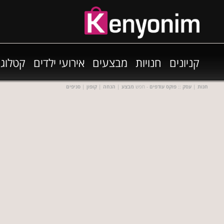
קניונים
חנויות
מבצעים
אירועי ילדים
קטלוגי
חנות
|
עסק
::
פוקס עודפים
- חפש
מבצע
|
הנחה
|
קופון
|
סניפים