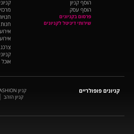
הוסף קניון
קניוני
הוסף עסק
מרכזי
פרסום בקניונים
חנויות
שירותי דיגיטל לקניונים
חנות
אירועי
אירוע
צרכנו
קניונ
אוכל 
קניונים פופולריים
קניון BIG FASHION אשדוד
קניון הזהב