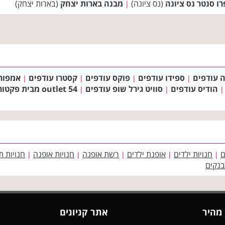
ו סנטר נס ציונה
(נס ציונה)
מבנה בארות יצחק
(בארות יצחק)
|
 עודפים
ספידו עודפים
פוקס עודפים
קסטרו עודפים
אמפורי
|
|
|
|
הודיס עודפים
סוויט גירל שופ עודפים
outlet 54 מבית פקטורי 54
|
|
|
ם
חנויות ילדים
אופנת ילדים
רשת אופנה
חנויות אופנה
חנויות ת
|
|
|
|
|
בנקים
 מהיר
אתר קניונים