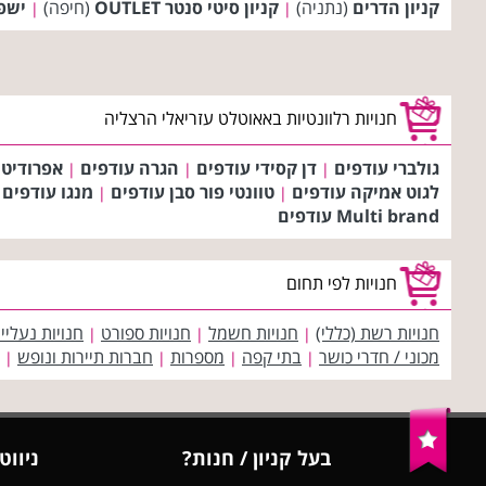
קניון הדרים
(נתניה)
קניון סיטי סנטר OUTLET
(חיפה)
ישפר
|
|
חנויות רלוונטיות באאוטלט עזריאלי הרצליה
גולברי עודפים
דן קסידי עודפים
הגרה עודפים
אפרודיטה
|
|
|
לגוט אמיקה עודפים
טוונטי פור סבן עודפים
מנגו עודפים
|
|
Multi brand עודפים
חנויות לפי תחום
חנויות רשת (כללי)
חנויות חשמל
חנויות ספורט
חנויות נעליי
|
|
|
מכוני / חדרי כושר
בתי קפה
מספרות
חברות תיירות ונופש
|
|
|
|
בעל קניון / חנות?
ניווט