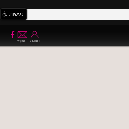
נגישות
התחבר/י
הצטרף/י