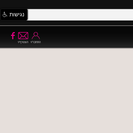
נגישות
התחבר/י
הצטרף/י