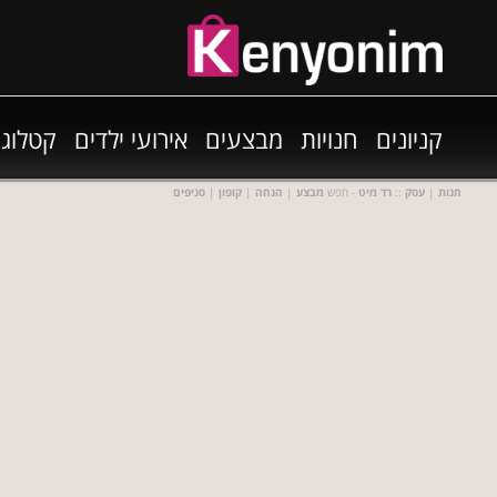
קניונים
חנויות
מבצעים
אירועי ילדים
קטלוגי
חנות
|
עסק
::
רד מיט
- חפש
מבצע
|
הנחה
|
קופון
|
סניפים