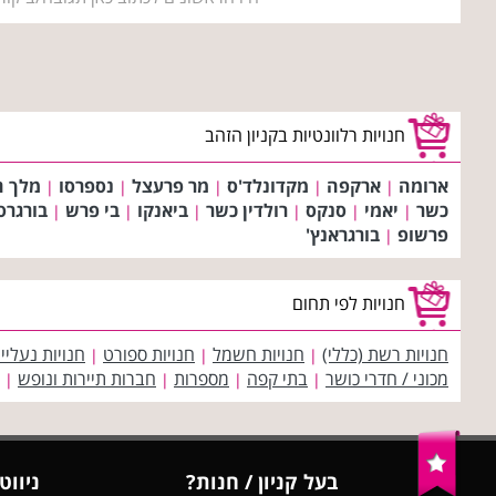
חנויות רלוונטיות בקניון הזהב
ארומה
ארקפה
מקדונלד'ס
מר פרעצל
נספרסו
מלך ה
|
|
|
|
|
כשר
יאמי
סנקס
רולדין כשר
ביאנקו
בי פרש
בורגרס
|
|
|
|
|
|
פרשופ
בורגראנץ'
|
חנויות לפי תחום
חנויות רשת (כללי)
חנויות חשמל
חנויות ספורט
חנויות נעליי
|
|
|
מכוני / חדרי כושר
בתי קפה
מספרות
חברות תיירות ונופש
|
|
|
|
בעל קניון / חנות?
ניווט