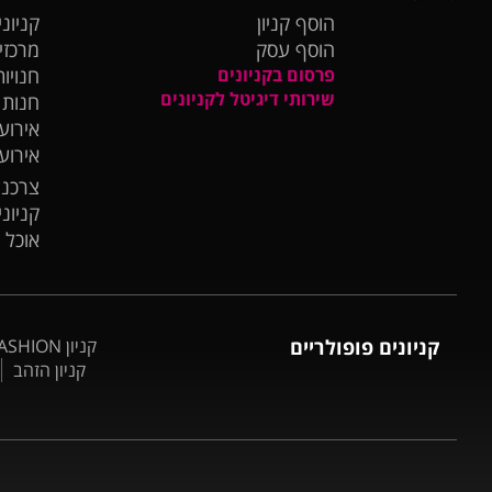
הוסף קניון
קניוני
הוסף עסק
מרכזי
פרסום בקניונים
חנויות
שירותי דיגיטל לקניונים
חנות
אירועי
אירוע
צרכנו
קניונ
אוכל 
קניונים פופולריים
קניון BIG FASHION אשדוד
קניון הזהב