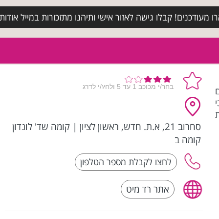
מעודכנים! קבלו גישה לאזור אישי ותיהנו מתזכורות במייל אודות א
ם
סחרוב 21, א.ת. חדש, ראשון לציון
|
קומה שד' לונדון
קומה ב
אתר רד מיט