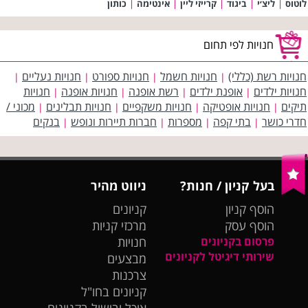
לוטוס
|
ליצ׳י
|
ביגוד
|
קרייזי ליין
|
אינטימה
|
כותון
חנויות לפי תחום
חנויות רשת (כללי)
חנויות חשמל
חנויות ספורט
חנויות נעליים
|
|
|
|
חנויות ילדים
אופנת ילדים
רשת אופנה
חנויות אופנה
חנויות
|
|
|
|
תיקים
חנויות אופטיקה
חנויות משקפיים
חנויות תבלינים
מכוני /
|
|
|
|
חדרי כושר
בתי קפה
מספרות
חברות תיירות ונופש
בנקים
|
|
|
|
בעל קניון / חנות?
ניווט מהיר
הוסף קניון
קניונים
הוסף עסק
מרכזי קניות
פרסום בקניונים
חנויות
שירותי דיגיטל לקניונים
מבצעים
צרכנות
קניונים בחו"ל