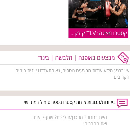
קסטרו מציגה: TLV קולקציית אקטיב - ללא הפסקה
מבצעים באופנה | הלבשה | ביגוד
אין כרגע מידע אודות מבצעים נוספים, נא התעדכנו שנית בימים
הקרובים
ביקורות/תגובות אודות קסטרו בסטריט מול רמת ישי
היית בחנות? מתכנן/ת ללכת? שתף/י אותנו
ואת החברים!