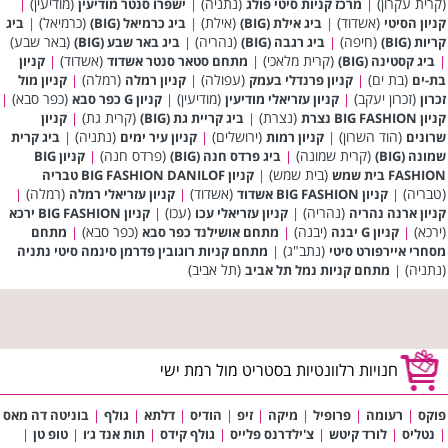
(קרית עקרון)
(נתניה)
(מודיעין)
|
מרכז קניות סיטי פולג
|
ישפרו סנטר מודיעין
|
(אשדוד)
(אילת)
(כרמיאל)
קניון הסיטי
|
ביג אילת (BIG)
|
ביג כרמיאל (BIG)
|
ביג
(חיפה)
(נהריה)
(באר שבע)
קריות (BIG)
|
ביג רגבה (BIG)
|
ביג באר שבע (BIG)
(קרית מלאכי)
(אשדוד)
|
ביג קסטינה (BIG)
|
מתחם סטאר סנטר אשדוד
|
קניון
(בת ים)
(עפולה)
(רמלה)
בת-ים
|
קניון פרנדלי בעמק
|
קניון רמלה
|
קניון מול
(זכרון יעקב)
(מודיעין)
(כפר סבא)
זכרון
|
קניון עזריאלי מודיעין
|
קניון G כפר סבא
|
(נצרת)
(קרית גת)
קניון BIG FASHION נצרת
|
ביג קריית גת (BIG)
|
קניון
(הוד השרון)
(ירושלים)
(נתניה)
שרונים
|
קניון רמות
|
קניון עיר ימים
|
ביג קרית
(קרית שמונה)
(פרדס חנה)
שמונה (BIG)
|
ביג פרדס חנה (BIG)
|
קניון BIG
(בית שמש)
FASHION בית שמש
|
קניון BIG FASHION DANILOF טבריה
(טבריה)
(אשדוד)
(רמלה)
|
קניון BIG FASHION אשדוד
|
קניון עזריאלי רמלה
|
(נהריה)
(עכו)
קניון ארנה נהריה
|
קניון עזריאלי עכו
|
קניון BIG FASHION ירכא
(ירכא)
(יבנה)
(כפר סבא)
|
קניון G יבנה
|
מתחם אושילנד כפר סבא
|
מתחם
(נתב"ג)
מסחרי איירפורט סיטי
|
מתחם קניות רוגובין פדרמן סינמה סיטי נתניה
(נתניה)
(תל אביב)
|
מתחם קניות נמל תל אביב
חנויות רלוונטיות בסטריט מול רמת ישי
פוקס
|
רעומה
|
פרופיל
|
מיקה
|
זיפ
|
הודיס
|
דלתא
|
גולף
|
בוניטה דה מאס
|
נטליס
|
לורד קיטש
|
צ'ילדרנס פלייס
|
גולף קידס
|
תות אנד ג׳ו
|
טופ טן
|