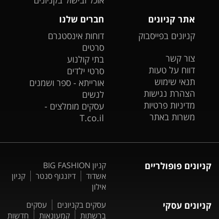
אוכל ובישול בקניונים
אתר קניונים
חברים שלנו
קניונים בפייסבוק
דוחות אינסטגרם
סרטים
צור קשר
בתי קולנוע
דווח על טעות
סרטי ילדים
תנאי שימוש
אורייתא - ספר ושמנים
הצהרת נגישות
לנשים
מדיניות פרטיות
עסקים מומלצים -
משרות באתר
T.co.il
קניונים פופולריים
קניון BIG FASHION
אשדוד
דיזנגוף סנטר
קניון
אילון
קניונים עסקי
עסקים בקניונים
עסקים
ברשתות
קמעונאות
חדשות