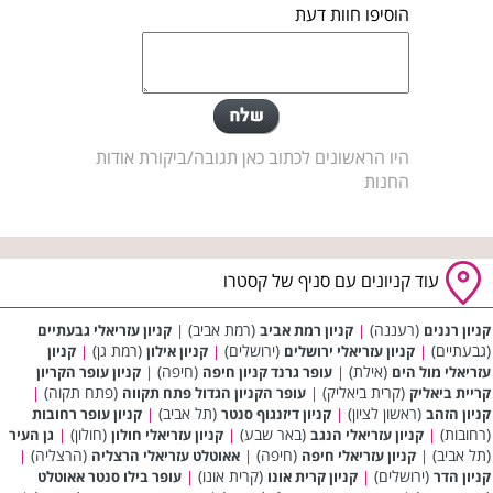
הוסיפו חוות דעת
היו הראשונים לכתוב כאן תגובה/ביקורת אודות
החנות
עוד קניונים עם סניף של קסטרו
(רעננה)
(רמת אביב)
קניון רננים
|
קניון רמת אביב
|
קניון עזריאלי גבעתיים
(גבעתיים)
(ירושלים)
(רמת גן)
|
קניון עזריאלי ירושלים
|
קניון אילון
|
קניון
(אילת)
(חיפה)
עזריאלי מול הים
|
עופר גרנד קניון חיפה
|
קניון עופר הקריון
(קרית ביאליק)
(פתח תקוה)
קריית ביאליק
|
עופר הקניון הגדול פתח תקווה
|
(ראשון לציון)
(תל אביב)
קניון הזהב
|
קניון דיזנגוף סנטר
|
קניון עופר רחובות
(רחובות)
(באר שבע)
(חולון)
|
קניון עזריאלי הנגב
|
קניון עזריאלי חולון
|
גן העיר
(תל אביב)
(חיפה)
(הרצליה)
|
קניון עזריאלי חיפה
|
אאוטלט עזריאלי הרצליה
|
(ירושלים)
(קרית אונו)
קניון הדר
|
קניון קרית אונו
|
עופר בילו סנטר אאוטלט