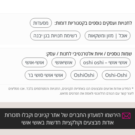
לחנויות ועסקים נוספים בקטגוריות דומות:
מסעדות
אוכל | מזון ומשקאות
רשימת חנויות בגן יבנה
שמות נוספים / איות אלטרנטיבי לחנות / עסק:
אושי אושי – oshi oshi
אושיאושי
אושי-אושי
Oshi-Oshi
OshiOshi
אושי אושי סושי בר
*
המידע אודות ארועים ומבצעים הנו באחריות הקניונים, החנויות והמפרסמים בלבד. אנו ממליצים
ליצור קשר עם הגורם הרלוונטי ולאמת את הפרטים מראש.
הירשמו למועדון החברים של אתר קניונים וקבלו תזכורות
אודות מבצעים וקולקציות חדשות באושי אושי