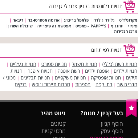
חנויות רלוונטיות בקניון פרנדלי גן יבנה
מקדונלד'ס
|
גלידה גולדה
|
פלאפל בריבוע
|
ארומה אספרסו-בר
|
ריבאר
|
פינקי
|
יוחננוף
|
PAPPY'S – פאפיס
|
אפסשמונה פיצרייה
|
שיבולת השרון
|
מרכז הגלידות
חנויות לפי תחום
חנויות רשת (כללי)
חנויות חשמל
חנויות ספורט
חנויות נעליים
|
|
|
|
חנויות ילדים
אופנת ילדים
רשת אופנה
חנויות אופנה
חנויות
|
|
|
|
תיקים
חנויות אופטיקה
חנויות משקפיים
חנויות תבלינים
מכוני /
|
|
|
|
חדרי כושר
בתי קפה
מספרות
חברות תיירות ונופש
בנקים
|
|
|
|
בעל קניון / חנות?
ניווט מהיר
הוסף קניון
קניונים
הוסף עסק
מרכזי קניות
פרסום בקניונים