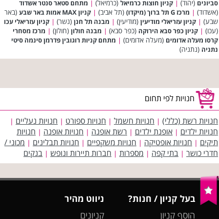
(יהוד)
(כרמיאל)
סביונים
|
קניון חוצות כרמיאל
|
מתחם סטאר סנטר אשדוד
(אשדוד)
(תל אביב)
(באר
|
מרכז G תל ברוך (מיקדו)
|
קניון MAX אמות באר שבע
שבע)
(מודיעין)
(נשר)
|
קניון עזריאלי מודיעין
|
מבנה תל חנן
|
קניון עזריאלי עכו
(עכו)
(כפר סבא)
(חולון)
|
קניון כפר סבא הירוקה
|
מבנה חולון
|
מרכז מסחרי
(מעלה אדומים)
קרסו מעלה אדומים
|
מתחם קניות רוגובין פדרמן סינמה סיטי
(נתניה)
נתניה
חנויות לפי תחום
חנויות רשת (כללי)
חנויות חשמל
חנויות ספורט
חנויות נעליים
|
|
|
|
חנויות ילדים
אופנת ילדים
רשת אופנה
חנויות אופנה
חנויות
|
|
|
|
תיקים
חנויות אופטיקה
חנויות משקפיים
חנויות תבלינים
מכוני /
|
|
|
|
חדרי כושר
בתי קפה
מספרות
חברות תיירות ונופש
בנקים
|
|
|
|
בעל קניון / חנות?
ניווט מהיר
הוסף קניון
קניונים