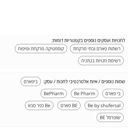
לחנויות ועסקים נוספים בקטגוריות דומות:
רשתות פארם ובתי מרקחת
קוסמטיקה מרקחת וטיפוח
רשימת חנויות בנתניה
שמות נוספים / איות אלטרנטיבי לחנות / עסק:
ביפארם
בי פארם
Be Pharm
BePharm
Be by shufersal
BE פארם
Be כפר סבא
שופרסל BE