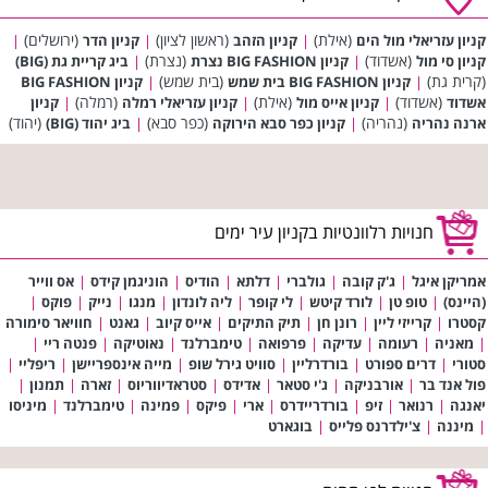
(אילת)
(ראשון לציון)
(ירושלים)
קניון עזריאלי מול הים
|
קניון הזהב
|
קניון הדר
|
(אשדוד)
(נצרת)
קניון סי מול
|
קניון BIG FASHION נצרת
|
ביג קריית גת (BIG)
(קרית גת)
(בית שמש)
|
קניון BIG FASHION בית שמש
|
קניון BIG FASHION
(אשדוד)
(אילת)
(רמלה)
אשדוד
|
קניון אייס מול
|
קניון עזריאלי רמלה
|
קניון
(נהריה)
(כפר סבא)
(יהוד)
ארנה נהריה
|
קניון כפר סבא הירוקה
|
ביג יהוד (BIG)
חנויות רלוונטיות בקניון עיר ימים
אמריקן איגל
|
ג'ק קובה
|
גולברי
|
דלתא
|
הודיס
|
הוניגמן קידס
|
אס ווייר
(היינס)
|
טופ טן
|
לורד קיטש
|
לי קופר
|
ליה לונדון
|
מנגו
|
נייק
|
פוקס
|
קסטרו
|
קרייזי ליין
|
רונן חן
|
תיק התיקים
|
אייס קיוב
|
גאנט
|
חוויאר סימורה
|
מאניה
|
רעומה
|
עדיקה
|
פרפואה
|
טימברלנד
|
נאוטיקה
|
פנטה ריי
|
סטורי
|
דרים ספורט
|
בורדרליין
|
סוויט גירל שופ
|
מייה אינספריישן
|
ריפליי
|
פול אנד בר
|
אורבניקה
|
ג'י סטאר
|
אדידס
|
סטראדיווריוס
|
זארה
|
תמנון
|
יאנגה
|
רנואר
|
זיפ
|
בורדריידרס
|
ארי
|
פיקס
|
פמינה
|
טימברלנד
|
מיניסו
|
מיננה
|
צ'ילדרנס פלייס
|
בוגארט