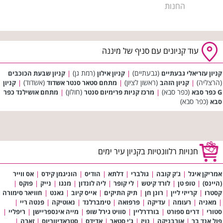
החנות
עוד קניונים עם סניף של מיננה
(גבעתיים)
(רמת גן)
קניון עזריאלי גבעתיים
|
קניון אילון
|
קניון שבעת הכוכבים
(הרצליה)
(ראשון לציון)
(אשדוד)
|
קניון הזהב
|
מתחם סטאר סנטר אשדוד
|
קניון
(כפר סבא)
(חולון)
G כפר סבא
|
מרכז קניות פרימיום סנטר
|
מתחם אושילנד כפר
(כפר סבא)
סבא
חנויות רלוונטיות בקניון עיר ימים
אמריקן איגל
|
ג'ק קובה
|
גולברי
|
דלתא
|
הודיס
|
הוניגמן קידס
|
אס ווייר
(היינס)
|
טופ טן
|
לורד קיטש
|
לי קופר
|
ליה לונדון
|
מנגו
|
נייק
|
פוקס
|
קסטרו
|
קרייזי ליין
|
רונן חן
|
תיק התיקים
|
אייס קיוב
|
גאנט
|
חוויאר סימורה
|
מאניה
|
רעומה
|
עדיקה
|
פרפואה
|
טימברלנד
|
נאוטיקה
|
פנטה ריי
|
סטורי
|
דרים ספורט
|
בורדרליין
|
סוויט גירל שופ
|
מייה אינספריישן
|
ריפליי
|
פול אנד בר
|
אורבניקה
|
נויז
|
ג'י סטאר
|
אדידס
|
סטראדיווריוס
|
זארה
|