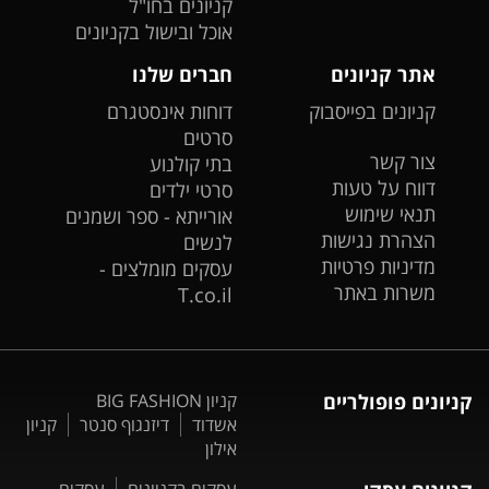
קניונים בחו"ל
אוכל ובישול בקניונים
אתר קניונים
חברים שלנו
קניונים בפייסבוק
דוחות אינסטגרם
סרטים
צור קשר
בתי קולנוע
דווח על טעות
סרטי ילדים
תנאי שימוש
אורייתא - ספר ושמנים
הצהרת נגישות
לנשים
מדיניות פרטיות
עסקים מומלצים -
משרות באתר
T.co.il
קניונים פופולריים
קניון BIG FASHION
אשדוד
דיזנגוף סנטר
קניון
אילון
עסקים בקניונים
עסקים