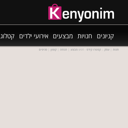
קניונים
חנויות
מבצעים
אירועי ילדים
קטלוגי
חנות
|
עסק
::
קסטרו קידס
- חפש
מבצע
|
הנחה
|
קופון
|
סניפים