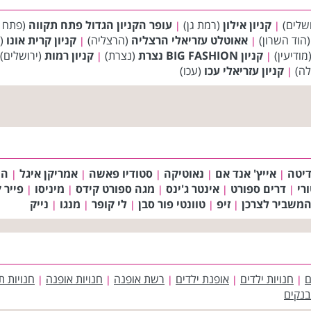
שלים)
קניון אילון
(רמת גן)
עופר הקניון הגדול פתח תקווה
(פתח 
|
|
הוד השרון)
אאוטלט עזריאלי הרצליה
(הרצליה)
קניון קרית אונו
(ק
|
|
מודיעין)
קניון BIG FASHION נצרת
(נצרת)
קניון רמות
(ירושלים)
|
|
לה)
קניון עזריאלי עכו
(עכו)
|
דיטה
אייץ' אנד אם
נאוטיקה
סטודיו פאשה
אמריקן איגל
הו
|
|
|
|
|
רי
דרים ספורט
אינטר ג'ינס
מגה ספורט קידס
מיניסו
פייר 
|
|
|
|
|
משביר לצרכן
זיפ
טוונטי פור סבן
לי קופר
מנגו
נייק
|
|
|
|
|
ם
חנויות ילדים
אופנת ילדים
רשת אופנה
חנויות אופנה
חנויות ת
|
|
|
|
|
בנקים