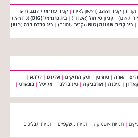
תקוה)
קניון הזהב
(ראשון לציון)
קניון עזריאלי הנגב
(באר
|
|
רית אונו)
קניון סי מול
(אשדוד)
ביג כרמיאל (BIG)
(כרמיאל)
|
|
ביג קרית שמונה (BIG)
(קרית שמונה)
ביג פרדס חנה (BIG)
|
|
דיס
זארה
טופ טן
תיק התיקים
אדידס
דלתא
|
|
|
|
|
|
קארדן
מיננה
אורבניקה
טימברלנד
אליטל
בוגארט
|
|
|
|
|
|
יקים
חנויות אופטיקה
חנויות משקפיים
חנויות תבלינים
|
|
|
|