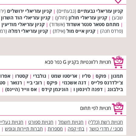
קניון עזריאלי גבעתיים
(גבעתיים)
קניון עזריאלי ירושלים
(ירו
|
שבע)
קניון עזריאלי חולון
(חולון)
קניון עזריאלי הוד השרון
(
|
|
מתחם סטאר סנטר אשדוד
(אשדוד)
קניון עזריאלי מודיעין
(
|
|
(פרדס חנה)
קניון אייס מול
(אילת)
קניון עזריאלי רמלה
(רמ
|
|
חנויות רלוונטיות בקניון G כפר סבא
תמנון
פוקס
סליו
אריסטו שמט
גולברי
קסטרו
אפרו
|
|
|
|
|
|
צ'ילדרנס פלייס
דנה אשכנזי
פיקס
רובי ביי
רנואר
סטו
|
|
|
|
|
בילבונג
דפנה לוינסון ו
הוניגמן קידס
אס ווייר (היינס)
ה
|
|
|
|
חנויות לפי תחום
חנויות רשת (כללי)
חנויות חשמל
חנויות ספורט
חנויות נעליי
|
|
|
מכוני / חדרי כושר
בתי קפה
מספרות
חברות תיירות ונופש
|
|
|
|