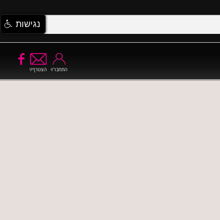
נגישות
התחבר/י
הצטרף/י