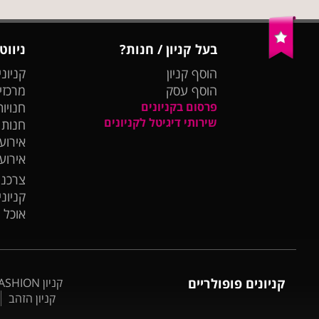
בעל קניון / חנות?
ניווט
הוסף קניון
קניוני
הוסף עסק
מרכזי
פרסום בקניונים
חנויות
שירותי דיגיטל לקניונים
חנות
אירועי
אירוע
צרכנו
קניונ
אוכל 
קניונים פופולריים
קניון BIG FASHION אשדוד
קניון הזהב