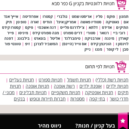
חנויות רלוונטיות בקניון G כפר סבא
תמנון
|
פוקס
|
סליו
|
אריסטו שמט
|
גולברי
|
קסטרו
|
אפרודיטה
|
אייץ' אנד
אם
|
נאוטיקה
|
סטודיו פאשה
|
אמריקן איגל
|
הודיס
|
זארה
|
טופ טן
|
תיק
התיקים
|
אדידס
|
דלתא
|
צ'ילדרנס פלייס
|
דנה אשכנזי
|
פיקס
|
קסטרו קידס
|
רובי ביי
|
רנואר
|
סטורי
|
דרים ספורט
|
מגה ספורט קידס
|
מיניסו
|
פייר
קארדן
|
מיננה
|
אורבניקה
|
טימברלנד
|
אליטל
|
בוגארט
|
בילבונג
|
דפנה
לוינסון ו
|
הוניגמן קידס
|
אס ווייר (היינס)
|
המשביר לצרכן
|
זיפ
|
טוונטי פור
סבן
|
לי קופר
|
מנגו
|
נייק
חנויות לפי תחום
חנויות רשת (כללי)
חנויות חשמל
חנויות ספורט
חנויות נעליים
|
|
|
|
חנויות ילדים
אופנת ילדים
רשת אופנה
חנויות אופנה
חנויות
|
|
|
|
תיקים
חנויות אופטיקה
חנויות משקפיים
חנויות תבלינים
מכוני /
|
|
|
|
חדרי כושר
בתי קפה
מספרות
חברות תיירות ונופש
בנקים
|
|
|
|
בעל קניון / חנות?
ניווט מהיר