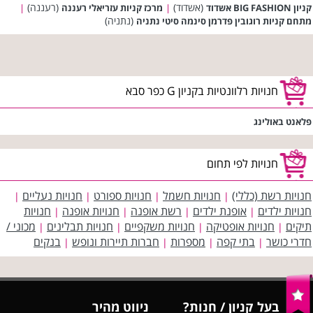
(אשדוד)
(רעננה)
קניון BIG FASHION אשדוד
|
מרכז קניות עזריאלי רעננה
|
(נתניה)
מתחם קניות רוגובין פדרמן סינמה סיטי נתניה
חנויות רלוונטיות בקניון G כפר סבא
פלאנט באולינג
חנויות לפי תחום
חנויות רשת (כללי)
חנויות חשמל
חנויות ספורט
חנויות נעליים
|
|
|
|
חנויות ילדים
אופנת ילדים
רשת אופנה
חנויות אופנה
חנויות
|
|
|
|
תיקים
חנויות אופטיקה
חנויות משקפיים
חנויות תבלינים
מכוני /
|
|
|
|
חדרי כושר
בתי קפה
מספרות
חברות תיירות ונופש
בנקים
|
|
|
|
בעל קניון / חנות?
ניווט מהיר