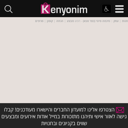
חנות
|
עסק
::
סינמה סיטי (כפר סבא)
- חפש
מבצע
|
הנחה
|
קופון
|
סניפים
הצטרפו אלינו למועדון החברים והישארו מעודכנים! קבלו
גישה לאזור אישי ותיהנו מתזכורות במייל אודות אירועים ומבצעים
שווים בקניונים ובחנויות