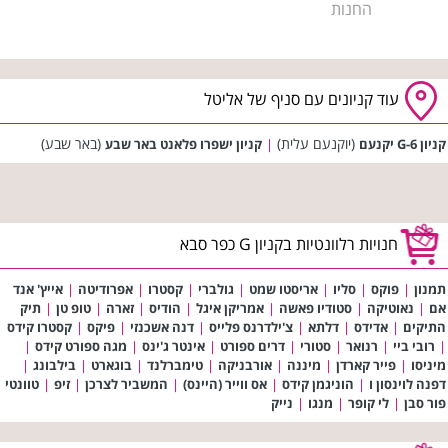
החנות
עוד קניונים עם סניף של אליטל
(יוקנעם עלית)
(באר שבע)
קניון G-6 יקנעם
|
קניון ישפרו פלאנט באר שבע
חנויות רלוונטיות בקניון G כפר סבא
תמנון
|
פוקס
|
סליו
|
אריסטו שמט
|
גולברי
|
קסטרו
|
אפרודיטה
|
אייץ' אנד
אם
|
נאוטיקה
|
סטודיו פאשה
|
אמריקן איגל
|
הודיס
|
זארה
|
טופ טן
|
תיק
התיקים
|
אדידס
|
דלתא
|
צ'ילדרנס פלייס
|
דנה אשכנזי
|
פיקס
|
קסטרו קידס
|
רובי ביי
|
רנואר
|
סטורי
|
דרים ספורט
|
אינטר ג'ינס
|
מגה ספורט קידס
|
מיניסו
|
פייר קארדן
|
מיננה
|
אורבניקה
|
טימברלנד
|
בוגארט
|
בילבונג
|
דפנה לוינסון ו
|
הוניגמן קידס
|
אס ווייר (היינס)
|
המשביר לצרכן
|
זיפ
|
טוונטי
פור סבן
|
לי קופר
|
מנגו
|
נייק