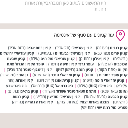
היו הראשונים לכתוב כאן תגובה/ביקורת אודות
החנות
עוד קניונים עם סניף של אינטימה
(רעננה)
(תל אביב)
(רמת אביב)
קניון רננים
|
קניון עזריאלי
|
קניון רמת אביב
|
(כפר סבא)
(גבעתיים)
קניון ערים
|
קניון עזריאלי גבעתיים
|
קניון עזריאלי ירושלים
(ירושלים)
(רמת גן)
(אילת)
|
קניון אילון
|
קניון עזריאלי מול הים
|
קניון שבעת
(הרצליה)
(חיפה)
הכוכבים
|
עופר גרנד קניון חיפה
|
עופר הקניון הגדול פתח
(פתח תקוה)
(ראשון לציון)
(תל אביב)
תקווה
|
קניון הזהב
|
קניון דיזנגוף סנטר
|
(רחובות)
(באר שבע)
(תל אביב)
קניון עופר רחובות
|
קניון עזריאלי הנגב
|
גן העיר
(חיפה)
(קרית אונו)
(אור
|
קניון עזריאלי חיפה
|
קניון קרית אונו
|
קניון אורות
עקיבא)
(אילת)
(כרמיאל)
|
ביג אילת (BIG)
|
ביג כרמיאל (BIG)
|
ביג באר שבע
(באר שבע)
(אשדוד)
(בת ים)
(BIG)
|
מתחם סטאר סנטר אשדוד
|
קניון בת-ים
|
(גבעת שמואל)
(מודיעין)
קניון הגבעה
|
קניון עזריאלי מודיעין
|
קניון רמות
(ירושלים)
(בארות יצחק)
(נהריה)
|
מבנה בארות יצחק
|
קניון ארנה נהריה
|
(רמת ישי)
סטריט מול רמת ישי