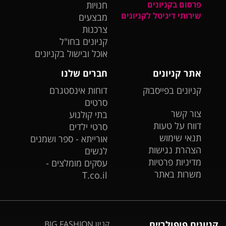
פרסום בקניונים
חנויות
שירותי דיגיטל לקניונים
מבצעים
צרכנות
קניונים בחו"ל
אוכל ובישול בקניונים
אתר קניונים
חברים שלנו
קניונים בפייסבוק
דוחות אינסטגרם
סרטים
צור קשר
בתי קולנוע
דווח על טעות
סרטי ילדים
תנאי שימוש
אורייתא - ספר ושמנים
הצהרת נגישות
לנשים
מדיניות פרטיות
עסקים מומלצים -
משרות באתר
T.co.il
קניונים פופולריים
קניון BIG FASHION