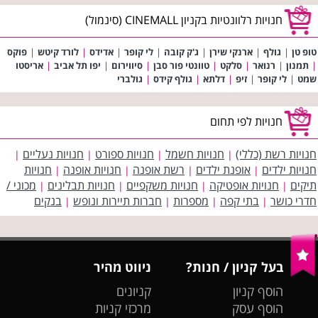
חנויות רלוונטיות בקניון CINEMALL (סינמול)
טופ טן
|
גולף
|
ארנקי שירן
|
ג'ק קובה
|
לי קופר
|
אדידס
|
לורד קיטש
|
פוקס
|
תמנון
|
רנואר
|
סלקט
|
טוונטי פור סבן
|
סיווירום
|
יפו תל אביב
|
אריסטו
שמט
|
לי קופר
|
זיפ
|
דלתא
|
גולף קידס
|
גולברי
חנויות לפי תחום
חנויות רשת (כללי)
חנויות חשמל
חנויות ספורט
חנויות נעליים
|
|
|
|
חנויות ילדים
אופנת ילדים
רשת אופנה
חנויות אופנה
חנויות
|
|
|
|
תיקים
חנויות אופטיקה
חנויות משקפיים
חנויות תבלינים
מכוני /
|
|
|
|
חדרי כושר
בתי קפה
מספרות
חברות תיירות ונופש
בנקים
|
|
|
|
בעל קניון / חנות?
ניווט מהיר
הוסף קניון
קניונים
הוסף עסק
מרכזי קניות