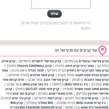
היו הראשונים לכתוב כאן תגובה/ביקורת אודות
החנות
עוד קניונים עם סניף של זיפ
(גבעתיים)
(ירושלים)
קניון עזריאלי גבעתיים
|
קניון עזריאלי ירושלים
|
קניון אילון
(רמת גן)
(חיפה)
(חיפה)
|
עופר גרנד קניון חיפה
|
קניון CINEMALL (סינמול)
|
(קרית ביאליק)
(ראש פינה)
קניון עופר הקריון קריית ביאליק
|
סנטר הגליל
|
עופר
(פתח תקוה)
(מעלה אדומים)
הקניון הגדול פתח תקווה
|
קניון עופר אדומים
|
(רחובות)
(באר שבע)
קניון עופר רחובות
|
קניון עזריאלי הנגב
|
מרכז קניות סיטי
(נתניה)
(כרמיאל)
(באר שבע)
פולג
|
ביג כרמיאל (BIG)
|
ביג באר שבע (BIG)
|
(אשדוד)
(חיפה)
מתחם סטאר סנטר אשדוד
|
קניון סיטי סנטר OUTLET
|
קניון
(מודיעין)
(שוהם)
(כפר
עזריאלי מודיעין
|
מרכז מסחרי שהם
|
קניון G כפר סבא
סבא)
(הוד השרון)
(ירושלים)
(נתניה)
|
קניון שרונים
|
קניון רמות
|
קניון עיר ימים
(קרית שמונה)
(עפולה)
|
ביג קרית שמונה (BIG)
|
BIG עפולה
|
קניון BIG
(בית שמש)
FASHION בית שמש
|
קניון BIG FASHION DANILOF טבריה