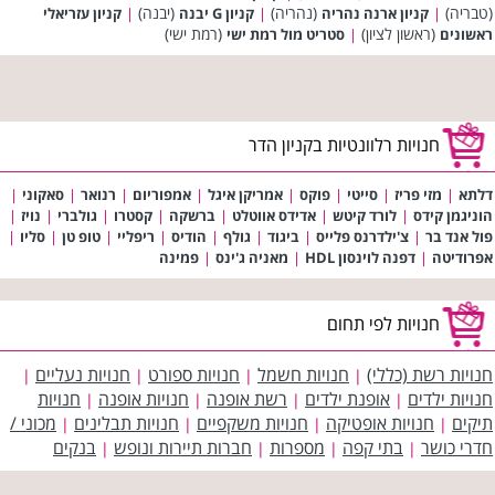
(טבריה)
(נהריה)
(יבנה)
|
קניון ארנה נהריה
|
קניון G יבנה
|
קניון עזריאלי
(ראשון לציון)
(רמת ישי)
ראשונים
|
סטריט מול רמת ישי
חנויות רלוונטיות בקניון הדר
דלתא
|
מזי פריז
|
סייטי
|
פוקס
|
אמריקן איגל
|
אמפוריום
|
רנואר
|
סאקוני
|
הוניגמן קידס
|
לורד קיטש
|
אדידס אווטלט
|
ברשקה
|
קסטרו
|
גולברי
|
נויז
|
פול אנד בר
|
צ'ילדרנס פלייס
|
ביגוד
|
גולף
|
הודיס
|
ריפליי
|
טופ טן
|
סליו
|
אפרודיטה
|
דפנה לוינסון HDL
|
מאניה ג'ינס
|
פמינה
חנויות לפי תחום
חנויות רשת (כללי)
חנויות חשמל
חנויות ספורט
חנויות נעליים
|
|
|
|
חנויות ילדים
אופנת ילדים
רשת אופנה
חנויות אופנה
חנויות
|
|
|
|
תיקים
חנויות אופטיקה
חנויות משקפיים
חנויות תבלינים
מכוני /
|
|
|
|
חדרי כושר
בתי קפה
מספרות
חברות תיירות ונופש
בנקים
|
|
|
|