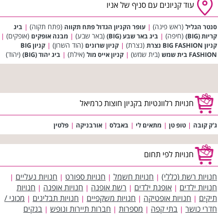
עוד קניונים עם סניף של אניו
(ראש פינה)
(פתח תקוה)
סנטר הגליל
|
עופר הקניון הגדול פתח תקווה
|
ביג
(חיפה)
(באר שבע)
(אופקים)
קריות (BIG)
|
ביג באר שבע (BIG)
|
מבנה אופקים
|
(נצרת)
(הוד השרון)
קניון BIG FASHION נצרת
|
קניון שרונים
|
קניון BIG
(בית שמש)
(אילת)
(יהוד)
FASHION בית שמש
|
קניון אייס מול
|
ביג יהוד (BIG)
חנויות רלוונטיות בקניון חוצות כרמיאל
ג'ק קובה
|
טופ טן
|
מתאים לי
|
באבלס
|
אורבניקה
|
פלטין
חנויות לפי תחום
חנויות רשת (כללי)
חנויות חשמל
חנויות ספורט
חנויות נעליים
|
|
|
|
חנויות ילדים
אופנת ילדים
רשת אופנה
חנויות אופנה
חנויות
|
|
|
|
תיקים
חנויות אופטיקה
חנויות משקפיים
חנויות תבלינים
מכוני /
|
|
|
|
חדרי כושר
בתי קפה
מספרות
חברות תיירות ונופש
בנקים
|
|
|
|