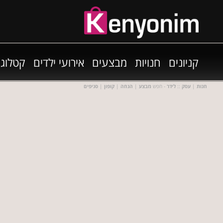
קניונים
חנויות
מבצעים
אירועי ילדים
קטלוגי
חנות
|
עסק
::
לידר
- חפש
מבצע
|
הנחה
|
קופון
|
סניפים