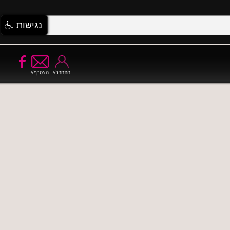
נגישות
התחבר/י
הצטרף/י