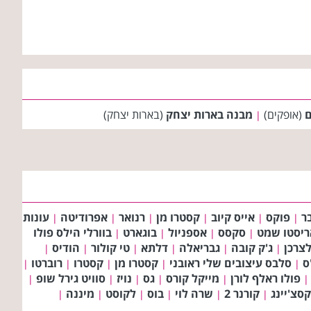
ם
(אופקים)
מבנה בארות יצחק
(בארות יצחק)
|
ר
פוקס
אייס קיוב
קסטרו מן
רנואר
אפרודיטה
עונות
|
|
|
|
|
|
ריסטו שמט
סקסס
אספניול
בוגארט
בוורלי הילס פולו
|
|
|
|
צרכן
ג'ק קובה
גבריאלה
דלתא
טי קולור
הודיס
|
|
|
|
|
|
ס
סלבס עיצובים שלי ראובני
קסטרו מן
קסטרו
רוברטו
|
|
|
|
|
פולו ראלף לורן
מייקל קורס
גס
נויז
סוויט גירל שופ
|
|
|
|
|
|
סצ'יינג
קורנר 2
שרה לוי
בוס
לקוסט
מיננה
|
|
|
|
|
|