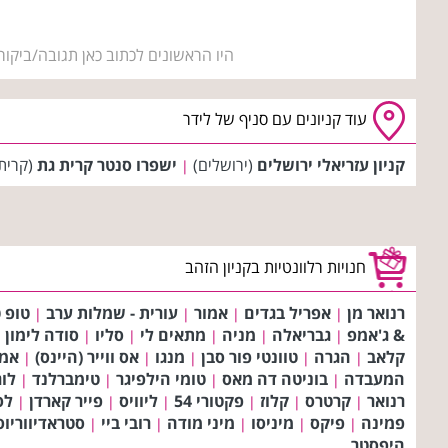
היו הראשונים לכתוב כאן תגובה/ביקור
עוד קניונים עם סניף של לידר
קניון עזריאלי ירושלים
(ירושלים)
ישפרו סנטר קרית גת
(קרית
|
חנויות רלוונטיות בקניון הזהב
רנואר מן
אפריל בגדים
אמור
עורית - שמלות ערב
טופ ט
|
|
|
|
& ג'אמפ
גבריאלה
מניה
מתאים לי
סליו
סודה לימון
|
|
|
|
|
|
קלאב
הגרה
טוונטי פור סבן
מנגו
אס ווייר (היינס)
אמר
|
|
|
|
|
המעבדה
בוניטה דה מאס
טומי הילפיגר
טימברלנד
לו
|
|
|
|
רנואר
קרטרס
קלוז
פקטורי 54
ליוויס
פייר קארדן
לס
|
|
|
|
|
|
פמינה
פיקס
מיניסו
מיני מודה
רובי ביי
סטראדיווריוס
|
|
|
|
|
היפסטר