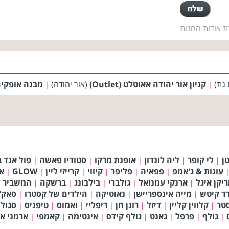
ת אודות החנות
 גת)
קניון אור יהודה אאוטלט (Outlet)
(אור יהודה)
מבנה אופקי
|
|
ן
לי קופר
ליה לונדון
אופנת מרקו
סטודיו פאשה
פול אנד ב
|
|
|
|
|
עונות & ג'אמפ
פפאיה
פליפר
קיווי
קרייזי ליין
GLOW
א
|
|
|
|
|
|
יקן איגל
ארנקי עמנואל
גולברי
בילבונג
ברשקה
המשביר ל
|
|
|
|
|
רד קיטש
מייה אינספריישן
נאוטיקה
הילדים של קסטרו
סאק'
|
|
|
|
טר
קלווין קליין
דיזל
רונן חן
ריפליי
ואמוס
טיפניס
סגול
|
|
|
|
|
|
|
גולף
פרפל
גאנט
גולף קידס
אינטימה
קאמפי
ארמני אק
|
|
|
|
|
|
|