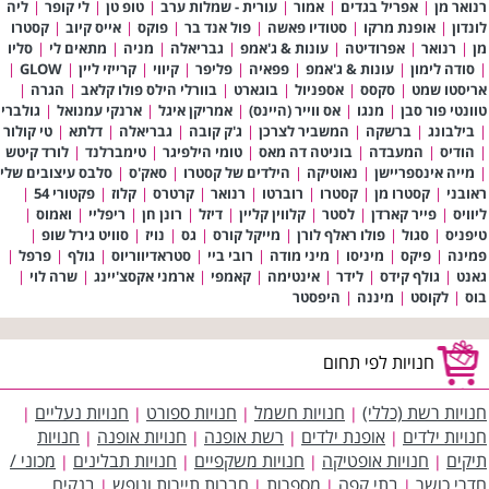
רנואר מן
|
אפריל בגדים
|
אמור
|
עורית - שמלות ערב
|
טופ טן
|
לי קופר
|
ליה
לונדון
|
אופנת מרקו
|
סטודיו פאשה
|
פול אנד בר
|
פוקס
|
אייס קיוב
|
קסטרו
מן
|
רנואר
|
אפרודיטה
|
עונות & ג'אמפ
|
גבריאלה
|
מניה
|
מתאים לי
|
סליו
|
סודה לימון
|
עונות & ג'אמפ
|
פפאיה
|
פליפר
|
קיווי
|
קרייזי ליין
|
GLOW
|
אריסטו שמט
|
סקסס
|
אספניול
|
בוגארט
|
בוורלי הילס פולו קלאב
|
הגרה
|
טוונטי פור סבן
|
מנגו
|
אס ווייר (היינס)
|
אמריקן איגל
|
ארנקי עמנואל
|
גולברי
|
בילבונג
|
ברשקה
|
המשביר לצרכן
|
ג'ק קובה
|
גבריאלה
|
דלתא
|
טי קולור
|
הודיס
|
המעבדה
|
בוניטה דה מאס
|
טומי הילפיגר
|
טימברלנד
|
לורד קיטש
|
מייה אינספריישן
|
נאוטיקה
|
הילדים של קסטרו
|
סאק'ס
|
סלבס עיצובים שלי
ראובני
|
קסטרו מן
|
קסטרו
|
רוברטו
|
רנואר
|
קרטרס
|
קלוז
|
פקטורי 54
|
ליוויס
|
פייר קארדן
|
לסטר
|
קלווין קליין
|
דיזל
|
רונן חן
|
ריפליי
|
ואמוס
|
טיפניס
|
סגול
|
פולו ראלף לורן
|
מייקל קורס
|
גס
|
נויז
|
סוויט גירל שופ
|
פמינה
|
פיקס
|
מיניסו
|
מיני מודה
|
רובי ביי
|
סטראדיווריוס
|
גולף
|
פרפל
|
גאנט
|
גולף קידס
|
לידר
|
אינטימה
|
קאמפי
|
ארמני אקסצ'יינג
|
שרה לוי
|
בוס
|
לקוסט
|
מיננה
|
היפסטר
חנויות לפי תחום
חנויות רשת (כללי)
חנויות חשמל
חנויות ספורט
חנויות נעליים
|
|
|
|
חנויות ילדים
אופנת ילדים
רשת אופנה
חנויות אופנה
חנויות
|
|
|
|
תיקים
חנויות אופטיקה
חנויות משקפיים
חנויות תבלינים
מכוני /
|
|
|
|
חדרי כושר
בתי קפה
מספרות
חברות תיירות ונופש
בנקים
|
|
|
|