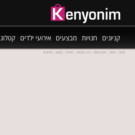
קניונים
חנויות
מבצעים
אירועי ילדים
קטלוגי
חנות
|
עסק
::
טבע נאות
- חפש
מבצע
|
הנחה
|
קופון
|
סניפים