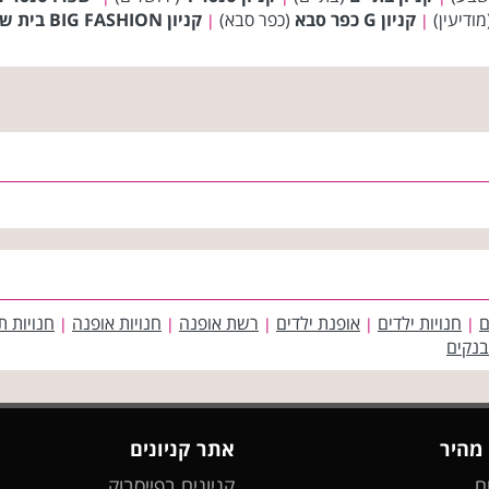
ודיעין)
קניון G כפר סבא
(כפר סבא)
קניון BIG FASHION בית שמש
|
|
ם
חנויות ילדים
אופנת ילדים
רשת אופנה
חנויות אופנה
חנויות ת
|
|
|
|
|
בנקים
 מהיר
אתר קניונים
ם
קניונים בפייסבוק