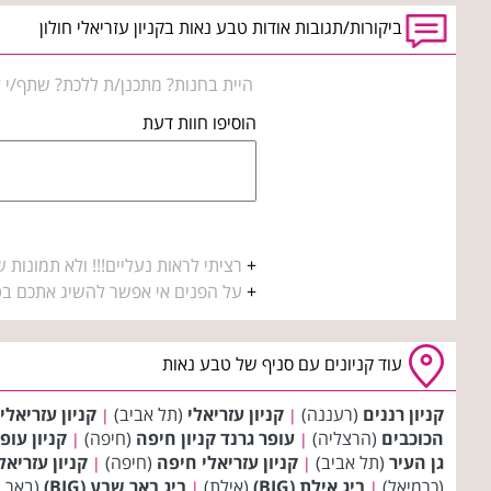
ביקורות/תגובות אודות טבע נאות בקניון עזריאלי חולון
היית בחנות? מתכנן/ת ללכת? שתף/י א
הוסיפו חוות דעת
+
רציתי לראות נעליים!!! ולא תמונות ש
+
על הפנים אי אפשר להשיג אתכם בט
עוד קניונים עם סניף של טבע נאות
קניון רננים
(רעננה)
קניון עזריאלי
(תל אביב)
קניון עזריאלי
|
|
הכוכבים
(הרצליה)
עופר גרנד קניון חיפה
(חיפה)
קניון עופ
|
|
גן העיר
(תל אביב)
קניון עזריאלי חיפה
(חיפה)
קניון עזריאל
|
|
(כרמיאל)
ביג אילת (BIG)
(אילת)
ביג באר שבע (BIG)
(באר 
|
|