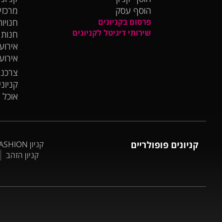
הוסף עסק
מרכזי
פרסום בקניונים
חנויות
שירותי דיגיטל לקניונים
חנות
אירועי
אירוע
צרכנו
קניונ
אוכל 
קניונים פופולריים
קניון BIG FASHION אשדוד
קניון הזהב