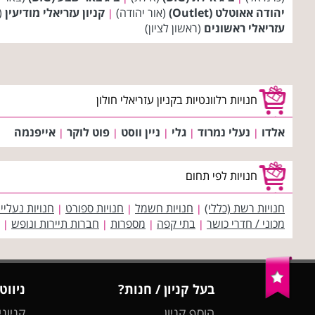
יהודה אאוטלט (Outlet)
(אור יהודה)
קניון עזריאלי מודיעין
(מ
|
עזריאלי ראשונים
(ראשון לציון)
חנויות רלוונטיות בקניון עזריאלי חולון
אלדו
נעלי נמרוד
גלי
ניין ווסט
פוט לוקר
אייפנמה
|
|
|
|
|
חנויות לפי תחום
חנויות רשת (כללי)
חנויות חשמל
חנויות ספורט
חנויות נעליי
|
|
|
מכוני / חדרי כושר
בתי קפה
מספרות
חברות תיירות ונופש
|
|
|
|
בעל קניון / חנות?
ניווט
הוסף קניון
קניוני