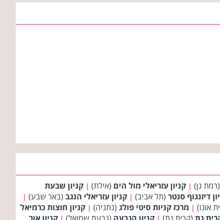
רמת גן)
קניון עזריאלי מול הים
(אילת)
קניון שבעת
|
|
ון דיזנגוף סנטר
(תל אביב)
קניון עזריאלי הנגב
(באר שבע)
|
|
ת אונו)
מרכז קניות סיטי פולג
(נתניה)
קניון חוצות כרמיאל
|
|
רית גת
(קרית גת)
קניון הגבעה
(גבעת שמואל)
קניון אור
|
|