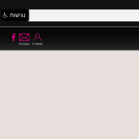
נגישות
התחבר/י
הצטרף/י