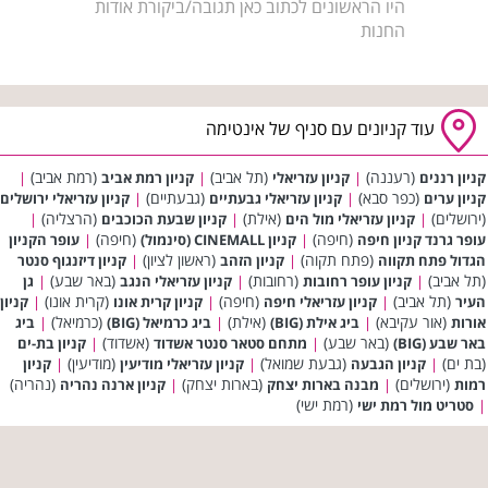
היו הראשונים לכתוב כאן תגובה/ביקורת אודות
החנות
עוד קניונים עם סניף של אינטימה
(רעננה)
(תל אביב)
(רמת אביב)
קניון רננים
|
קניון עזריאלי
|
קניון רמת אביב
|
(כפר סבא)
(גבעתיים)
קניון ערים
|
קניון עזריאלי גבעתיים
|
קניון עזריאלי ירושלים
(ירושלים)
(אילת)
(הרצליה)
|
קניון עזריאלי מול הים
|
קניון שבעת הכוכבים
|
(חיפה)
(חיפה)
עופר גרנד קניון חיפה
|
קניון CINEMALL (סינמול)
|
עופר הקניון
(פתח תקוה)
(ראשון לציון)
הגדול פתח תקווה
|
קניון הזהב
|
קניון דיזנגוף סנטר
(תל אביב)
(רחובות)
(באר שבע)
|
קניון עופר רחובות
|
קניון עזריאלי הנגב
|
גן
(תל אביב)
(חיפה)
(קרית אונו)
העיר
|
קניון עזריאלי חיפה
|
קניון קרית אונו
|
קניון
(אור עקיבא)
(אילת)
(כרמיאל)
אורות
|
ביג אילת (BIG)
|
ביג כרמיאל (BIG)
|
ביג
(באר שבע)
(אשדוד)
באר שבע (BIG)
|
מתחם סטאר סנטר אשדוד
|
קניון בת-ים
(בת ים)
(גבעת שמואל)
(מודיעין)
|
קניון הגבעה
|
קניון עזריאלי מודיעין
|
קניון
(ירושלים)
(בארות יצחק)
(נהריה)
רמות
|
מבנה בארות יצחק
|
קניון ארנה נהריה
(רמת ישי)
|
סטריט מול רמת ישי