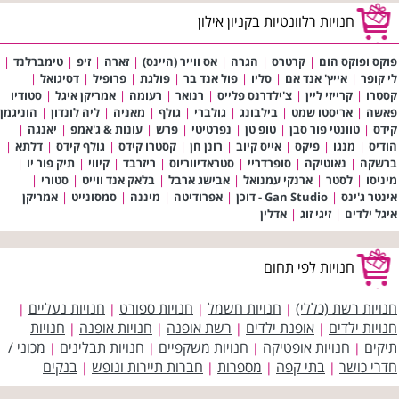
חנויות רלוונטיות בקניון אילון
פוקס ופוקס הום
|
קרטרס
|
הגרה
|
אס ווייר (היינס)
|
זארה
|
זיפ
|
טימברלנד
|
לי קופר
|
אייץ' אנד אם
|
סליו
|
פול אנד בר
|
פולגת
|
פרופיל
|
דסיגואל
|
קסטרו
|
קרייזי ליין
|
צ'ילדרנס פלייס
|
רנואר
|
רעומה
|
אמריקן איגל
|
סטודיו
פאשה
|
אריסטו שמט
|
בילבונג
|
גולברי
|
גולף
|
מאניה
|
ליה לונדון
|
הוניגמן
קידס
|
טוונטי פור סבן
|
טופ טן
|
נפרטיטי
|
פרש
|
עונות & ג'אמפ
|
יאנגה
|
הודיס
|
מנגו
|
פיקס
|
אייס קיוב
|
רונן חן
|
קסטרו קידס
|
גולף קידס
|
דלתא
|
ברשקה
|
נאוטיקה
|
סופרדריי
|
סטראדיווריוס
|
ריזרבד
|
קיווי
|
תיק פור יו
|
מיניסו
|
לסטר
|
ארנקי עמנואל
|
אבישג ארבל
|
בלאק אנד ווייט
|
סטורי
|
אינטר ג'ינס
|
Gan Studio - דוכן
|
אפרודיטה
|
מיננה
|
סמסונייט
|
אמריקן
איגל ילדים
|
זיגי זוג
|
אדלין
חנויות לפי תחום
חנויות רשת (כללי)
חנויות חשמל
חנויות ספורט
חנויות נעליים
|
|
|
|
חנויות ילדים
אופנת ילדים
רשת אופנה
חנויות אופנה
חנויות
|
|
|
|
תיקים
חנויות אופטיקה
חנויות משקפיים
חנויות תבלינים
מכוני /
|
|
|
|
חדרי כושר
בתי קפה
מספרות
חברות תיירות ונופש
בנקים
|
|
|
|