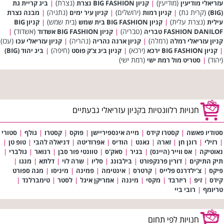
(מודיעין)
(נצרת)
עזריאלי מודיעין
|
קניון BIG FASHION נצרת
|
ביג קריית גת
(קרית גת)
(ירושלים)
(נתניה)
(BIG)
|
קניון רמות
|
קניון עיר ימים
|
מבנה נצרת
(נצרת עלית)
(בית שמש)
עילית
|
קניון BIG FASHION בית שמש
|
קניון BIG
(טבריה)
(אשדוד)
FASHION DANILOF טבריה
|
קניון BIG FASHION אשדוד
|
(רמלה)
(נהריה)
(עכו)
קניון עזריאלי רמלה
|
קניון ארנה נהריה
|
קניון עזריאלי עכו
(ירכא)
(חיפה)
|
קניון BIG FASHION ירכא
|
קניון ביג צ'ק פוסט
|
ביג יהוד (BIG)
(יהוד)
(רמת ישי)
|
סטריט מול רמת ישי
חנויות רלוונטיות בקניון עזריאלי גבעתיים
סטודיו פאשה
|
קסטרו קידס
|
מייה אינספיריישן
|
פוקס
|
קסטרו
|
גולף
|
סטורי
|
רזילי
|
רונן חן
|
זארה
|
גאנט
|
הודיס
|
אפרודיטה
|
דניאלה להבי
|
טופ טן
|
נאוטיקה
|
אס ווייר (היינס)
|
בגיר
|
סאק'ס
|
טוונטי פור סבן
|
רנואר
|
גולברי
|
תיק התיקים
|
דורין פרנקפורט
|
בילבונג
|
סליו
|
שרה לוי
|
דלתא
|
מנגו
|
פיקס
|
צ'ילדרנס פלייס
|
קרטרס
|
אינטימה
|
פמינה
|
מיניסו
|
מגה ספורט
קידס
|
זיפ
|
ריזרבד
|
מקסי
|
מיננה
|
אמריקן איגל
|
לסטר
|
טימברלנד
|
טריומף
|
רובי ביי
חנויות לפי תחום