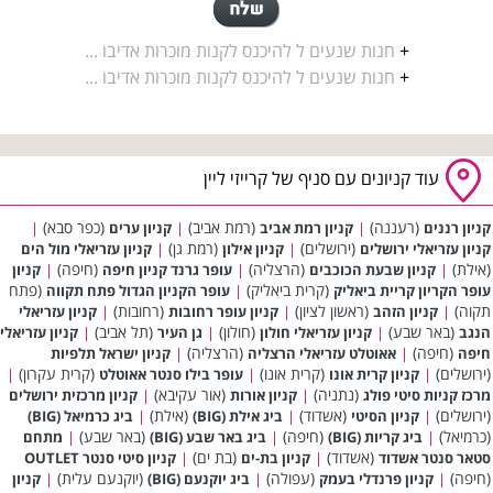
+
חנות שנעים ל להיכנס לקנות מוכרות אדיבו ...
+
חנות שנעים ל להיכנס לקנות מוכרות אדיבו ...
עוד קניונים עם סניף של קרייזי ליין
(רעננה)
(רמת אביב)
(כפר סבא)
קניון רננים
|
קניון רמת אביב
|
קניון ערים
|
(ירושלים)
(רמת גן)
קניון עזריאלי ירושלים
|
קניון אילון
|
קניון עזריאלי מול הים
(אילת)
(הרצליה)
(חיפה)
|
קניון שבעת הכוכבים
|
עופר גרנד קניון חיפה
|
קניון
(קרית ביאליק)
(פתח
עופר הקריון קריית ביאליק
|
עופר הקניון הגדול פתח תקווה
תקוה)
(ראשון לציון)
(רחובות)
|
קניון הזהב
|
קניון עופר רחובות
|
קניון עזריאלי
(באר שבע)
(חולון)
(תל אביב)
הנגב
|
קניון עזריאלי חולון
|
גן העיר
|
קניון עזריאלי
(חיפה)
(הרצליה)
חיפה
|
אאוטלט עזריאלי הרצליה
|
קניון ישראל תלפיות
(ירושלים)
(קרית אונו)
(קרית עקרון)
|
קניון קרית אונו
|
עופר בילו סנטר אאוטלט
|
(נתניה)
(אור עקיבא)
מרכז קניות סיטי פולג
|
קניון אורות
|
קניון מרכזית ירושלים
(ירושלים)
(אשדוד)
(אילת)
|
קניון הסיטי
|
ביג אילת (BIG)
|
ביג כרמיאל (BIG)
(כרמיאל)
(חיפה)
(באר שבע)
|
ביג קריות (BIG)
|
ביג באר שבע (BIG)
|
מתחם
(אשדוד)
(בת ים)
סטאר סנטר אשדוד
|
קניון בת-ים
|
קניון סיטי סנטר OUTLET
(חיפה)
(עפולה)
(יוקנעם עלית)
|
קניון פרנדלי בעמק
|
ביג יוקנעם (BIG)
|
קניון