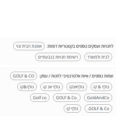
לחנויות ועסקים נוספים בקטגוריות דומות:
אופנת הבית ונוי
לבית ולמשרד
רשימת חנויות בגבעתיים
שמות נוספים / איות אלטרנטיבי לחנות / עסק:
GOLF & CO
גולף & קו
גולףאנקו
גולף אנ קו
גולף&קו
Golf co
.GOLF & Co
GoldAndCo
GOLF & Co.
גולף קו