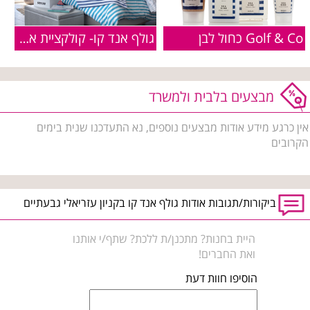
Golf & Co כחול לבן
גולף אנד קו- קולקציית אביב קיץ 2016
מבצעים בלבית ולמשרד
אין כרגע מידע אודות מבצעים נוספים, נא התעדכנו שנית בימים
הקרובים
ביקורות/תגובות אודות גולף אנד קו בקניון עזריאלי גבעתיים
היית בחנות? מתכנן/ת ללכת? שתף/י אותנו
ואת החברים!
הוסיפו חוות דעת