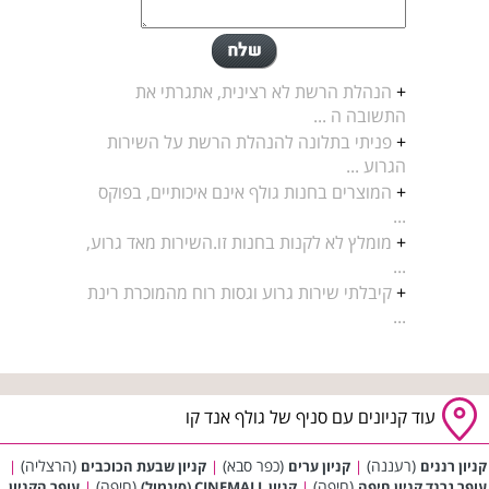
+
הנהלת הרשת לא רצינית, אתגרתי את
התשובה ה ...
+
פניתי בתלונה להנהלת הרשת על השירות
הגרוע ...
+
המוצרים בחנות גולף אינם איכותיים, בפוקס
...
+
מומלץ לא לקנות בחנות זו.השירות מאד גרוע,
...
+
קיבלתי שירות גרוע וגסות רוח מהמוכרת רינת
...
עוד קניונים עם סניף של גולף אנד קו
(רעננה)
(כפר סבא)
(הרצליה)
קניון רננים
|
קניון ערים
|
קניון שבעת הכוכבים
|
(חיפה)
(חיפה)
עופר גרנד קניון חיפה
|
קניון CINEMALL (סינמול)
|
עופר הקניון