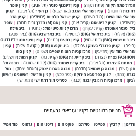
(פתח תקוה)
(תל אביב)
הגדול פתח תקווה
|
קניון דיזנגוף סנטר
|
קניון עופר
(רחובות)
(באר שבע)
(תל אביב)
רחובות
|
קניון עזריאלי הנגב
|
גן העיר
|
קניון
(הוד השרון)
(ירושלים)
עזריאלי הוד השרון
|
קניון ישראל תלפיות
|
קניון הדר
(ירושלים)
(קרית אונו)
(בית חרות)
|
קניון קרית אונו
|
קניון אם (M) הדרך
|
עופר
(קרית עקרון)
(נתניה)
בילו סנטר אאוטלט
|
מרכז קניות סיטי פולג
|
ביג אילת
(אילת)
(כרמיאל)
(באר שבע)
(BIG)
|
ביג כרמיאל (BIG)
|
ביג באר שבע (BIG)
|
(בית שמש)
(בת ים)
ביג בית שמש (BIG)
|
קניון בת-ים
|
קניון סיטי סנטר OUTLET
(חיפה)
(עפולה)
(יוקנעם עלית)
|
קניון פרנדלי בעמק
|
ביג יוקנעם (BIG)
|
קניון
(מודיעין)
(שפיים)
עזריאלי מודיעין
|
מרכז קניות חוצות שפיים
|
קניון BIG
(נצרת)
(קרית גת)
(ירושלים)
FASHION נצרת
|
ביג קריית גת (BIG)
|
קניון רמות
(תל אביב)
(קרית שמונה)
|
מתחם G צמרת
|
ביג קרית שמונה (BIG)
|
מבנה תל
(נשר)
(חדרה)
(בארות יצחק)
חנן
|
מבנה גן שמואל
|
מבנה בארות יצחק
|
מול
(צמח)
(כפר סבא)
(ראשון
כנרת
|
קניון כפר סבא הירוקה
|
קניון עזריאלי ראשונים
לציון)
(יבנה)
(רמת ישי)
|
מרכז קניות רוגובין יבנה
|
סטריט מול רמת ישי
חנויות רלוונטיות בקניון עזריאלי גבעתיים
ורדינון
|
קרביץ
|
ספייסז
|
סולתם
|
פוקס הום
|
דיסני הום
|
גרפוס
|
פוד אפיל