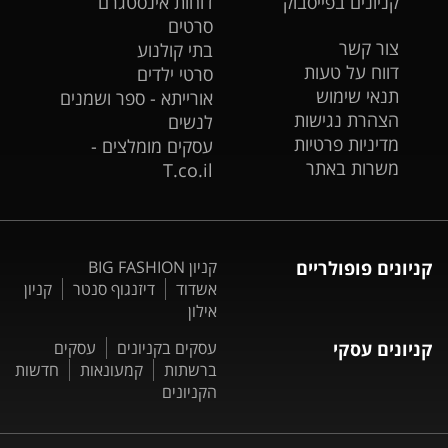
קניונים בפייסבוק
דוחות אינסטגרם
סרטים
צור קשר
בתי קולנוע
דווח על טעות
סרטי ילדים
תנאי שימוש
אורייתא - ספר ושמנים
הצהרת נגישות
לנשים
מדיניות פרטיות
עסקים מומלצים -
משרות באתר
T.co.il
קניונים פופולריים
קניון BIG FASHION
אשדוד
דיזנגוף סנטר
קניון
אילון
קניונים עסקי
עסקים בקניונים
עסקים
ברשתות
קמעונאות
חדשות
הקניונים