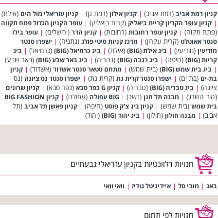
(רמת אביב)
(רמת גן)
(אילת)
קניון רמת אביב
|
קניון אילון
|
קניון עזריאלי מול הים
(קרית ביאליק)
|
קניון עופר הקריון קריית ביאליק
|
עופר הקניון הגדול פתח תקווה
(פתח תקוה)
(רחובות)
(ירושלים)
|
קניון עופר רחובות
|
קניון הדר
|
עופר בילו
(קרית עקרון)
(נתניה)
סנטר אאוטלט
|
מרכז קניות סיטי פולג
|
ישפרו סנטר
(מודיעין)
(אילת)
(כרמיאל)
מודיעין
|
ביג אילת (BIG)
|
ביג כרמיאל (BIG)
|
ביג
(חיפה)
(נהריה)
(באר שבע)
קריות (BIG)
|
ביג רגבה (BIG)
|
ביג באר שבע (BIG)
(בית שמש)
(אשדוד)
|
ביג בית שמש (BIG)
|
מתחם סטאר סנטר אשדוד
|
קניון
(בת ים)
(קרית גת)
(נס
בת-ים
|
ישפרו סנטר קרית גת
|
ישפרו סנטר נס ציונה
ציונה)
(טבריה)
(כפר סבא)
|
ביג טבריה (BIG)
|
קניון G כפר סבא
|
קניון שרונים
(הוד השרון)
(נשר)
(עפולה)
|
מבנה תל חנן
|
BIG עפולה
|
קניון BIG FASHION
(בית שמש)
(חיפה)
(תל
בית שמש
|
קניון ביג צ'ק פוסט
|
קניון פאשן תל אביב
אביב)
(חולון)
(יהוד)
|
מבנה חולון
|
ביג יהוד (BIG)
חנויות רלוונטיות בקניון עזריאלי גבעתיים
באג
|
מובי סל
|
איידיגיטל גודיז
|
וואי וואי
חנויות לפי תחום