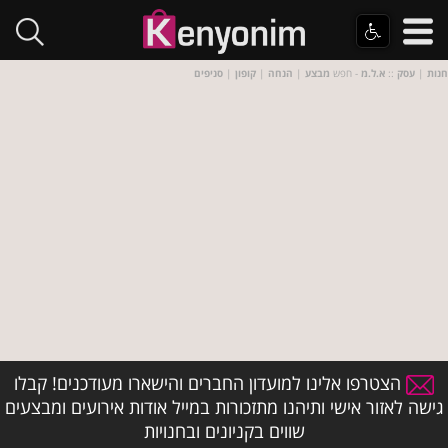
חנות
|
עסק
::
א.ל.מ
- חפש
מבצע
|
הנחה
|
קופון
|
סניפים
הצטרפו אלינו למועדון החברים והישארו מעודכנים! קבלו
גישה לאזור אישי ותיהנו מתזכורות במייל אודות אירועים ומבצעים
שווים בקניונים ובחנויות