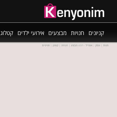
קניונים
חנויות
מבצעים
אירועי ילדים
קטלוגי
חנות
|
עסק
::
אפריל
- חפש
מבצע
|
הנחה
|
קופון
|
סניפים