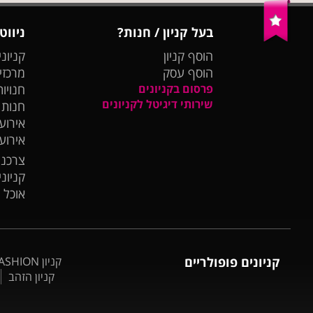
בעל קניון / חנות?
ניווט
הוסף קניון
קניוני
הוסף עסק
מרכזי
פרסום בקניונים
חנויות
שירותי דיגיטל לקניונים
חנות
אירועי
אירוע
צרכנו
קניונ
אוכל 
קניונים פופולריים
קניון BIG FASHION אשדוד
קניון הזהב