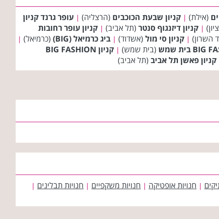
ים
(אילת)
קניון שבעת הכוכבים
(הרצליה)
עופר גרנד קניון
|
|
יון)
קניון דיזנגוף סנטר
(תל אביב)
קניון עופר רחובות
|
|
 השרון)
קניון סי מול
(אשדוד)
ביג כרמיאל (BIG)
(כרמיאל)
|
|
|
(בית שמש)
קניון BIG FASHION
|
קניון פאשן תל אביב
(תל אביב)
יקים
חנויות אופטיקה
חנויות משקפיים
חנויות תבלינים
|
|
|
|