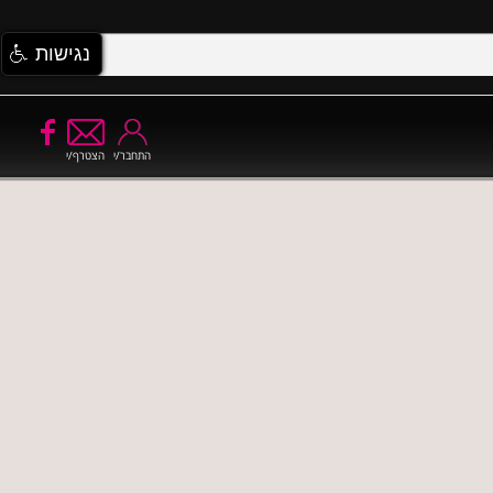
נגישות
התחבר/י
הצטרף/י