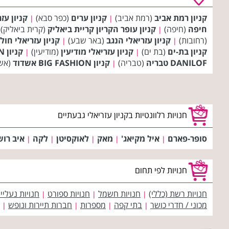
קניון רמת אביב
(רמת אביב)
קניון ערים
(כפר סבא)
קניון עז
|
|
חיפה
(חיפה)
קניון עופר הקריון קריית ביאליק
(קרית ביאליק)
|
(רחובות)
קניון עזריאלי הנגב
(באר שבע)
קניון עזריאלי חולו
|
|
קניון בת-ים
(בת ים)
קניון עזריאלי מודיעין
(מודיעין)
קניון BIG FASHION נצרת
|
|
DANILOF טבריה
(טבריה)
קניון BIG FASHION אשדוד
(אש
|
חנויות רלוונטיות בקניון עזריאלי גבעתיים
סופר-פארם
איל מקיאג'
מאק
לאוקסיטן
לקה
איב רו
|
|
|
|
|
חנויות לפי תחום
חנויות רשת (כללי)
חנויות חשמל
חנויות ספורט
חנויות נעליי
|
|
|
מכוני / חדרי כושר
בתי קפה
מספרות
חברות תיירות ונופש
|
|
|
|