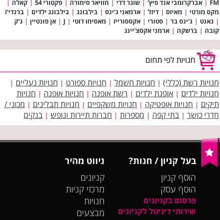
FM
|
אברקרומבי אנד פיץ'
|
שוגר דדי
|
חוויאר סימורה
|
פקטורי 54
|
קאלה
|
מקס מורטי
|
מאיוס
|
דיזל
|
ארמאני ג'ינס
|
בילבונג
|
בילבונג ילדים
|
ברנדי'ז
|
גאנט
|
ג'ינס בר
|
סטורי
|
אקססורייז
|
מאסימו דוטי
|
J
|
אן פונטיין
|
ג'ק
קובה
|
ברשקה
|
ארמני אקסצ'יינג
חנויות לפי תחום
חנויות רשת (כללי)
חנויות חשמל
חנויות ספורט
חנויות נעליים
|
|
|
|
חנויות ילדים
אופנת ילדים
רשת אופנה
חנויות אופנה
חנויות
|
|
|
|
תיקים
חנויות אופטיקה
חנויות משקפיים
חנויות תבלינים
מכוני /
|
|
|
|
חדרי כושר
בתי קפה
מספרות
חברות תיירות ונופש
בנקים
|
|
|
|
בעל קניון / חנות?
ניווט מהיר
הוסף קניון
קניונים
הוסף עסק
מרכזי קניות
פרסום בקניונים
חנויות
שירותי דיגיטל לקניונים
מבצעים