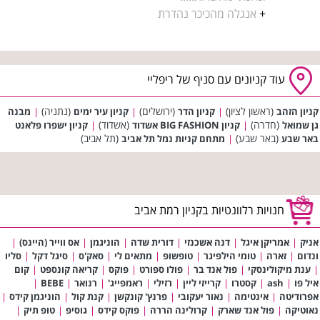
+
אנגלה מהכיכר נהדרת
עוד קניונים עם סניף של ריפליי
(ראשון לציון)
(ירושלים)
(נתניה)
קניון הזהב
|
קניון הדר
|
קניון עיר ימים
|
מבנה
(חדרה)
(אשדוד)
גן שמואל
|
קניון BIG FASHION אשדוד
|
קניון ישפרו פלאנט
(באר שבע)
(תל אביב)
באר שבע
|
מתחם קניות נמל תל אביב
חנויות רלוונטיות בקניון רמת אביב
אניק
|
אמריקן איגל
|
דנה אשכנזי
|
דורית שדה
|
הוניגמן
|
אס ווייר (היינס)
|
ונדום
|
זארה
|
טומי הילפיגר
|
טופשופ
|
מתאים לי
|
סאק'ס
|
סיגל דקל
|
סליו
|
ענת מיקולינסקי
|
פול אנד בר
|
פולו ספורט
|
פוקס
|
קריאה קונספט
|
קום
איל פו
|
ash
|
קסטרו
|
קרייזי ליין
|
רזילי
|
ראמפייג'
|
רנואר
|
BEBE
|
אפרודיטה
|
אינטימה
|
נאור יעקובי
|
פרנץ' קונקשן
|
קנת קול
|
הוניגמן קידס
|
נאוטיקה
|
פול אנד שארק
|
קרולינה הררה
|
פוקס קידס
|
גוסיפ
|
טופ תיק
|