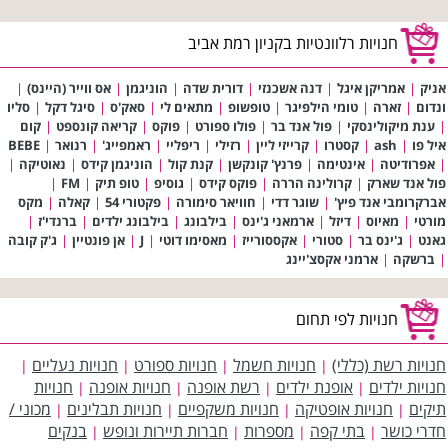
חנויות רלוונטיות בקניון רמת אביב
אניק
|
אמריקן איגל
|
דנה אשכנזי
|
דורית שדה
|
הוניגמן
|
אס ווייר (היינס)
|
ונדום
|
זארה
|
טומי הילפיגר
|
טופשופ
|
מתאים לי
|
סאק'ס
|
סיגל דקל
|
סליו
|
ענת מיקולינסקי
|
פול אנד בר
|
פולו ספורט
|
פוקס
|
קריאה קונספט
|
קום
איל פו
|
ash
|
קסטרו
|
קרייזי ליין
|
רזילי
|
ריפליי
|
ראמפייג'
|
רנואר
|
BEBE
|
אפרודיטה
|
אינטימה
|
פרנץ' קונקשן
|
קנת קול
|
הוניגמן קידס
|
נאוטיקה
|
פול אנד שארק
|
קרולינה הררה
|
פוקס קידס
|
גוסיפ
|
טופ תיק
|
FM
|
אברקרומבי אנד פיץ'
|
שוגר דדי
|
חוויאר סימורה
|
פקטורי 54
|
קאלה
|
מקס
מורטי
|
מאיוס
|
דיזל
|
ארמאני ג'ינס
|
בילבונג
|
בילבונג ילדים
|
ברנדי'ז
|
גאנט
|
ג'ינס בר
|
סטורי
|
אקססורייז
|
מאסימו דוטי
|
J
|
אן פונטיין
|
ג'ק קובה
|
ברשקה
|
ארמני אקסצ'יינג
חנויות לפי תחום
חנויות רשת (כללי)
חנויות חשמל
חנויות ספורט
חנויות נעליים
|
|
|
|
חנויות ילדים
אופנת ילדים
רשת אופנה
חנויות אופנה
חנויות
|
|
|
|
תיקים
חנויות אופטיקה
חנויות משקפיים
חנויות תבלינים
מכוני /
|
|
|
|
חדרי כושר
בתי קפה
מספרות
חברות תיירות ונופש
בנקים
|
|
|
|