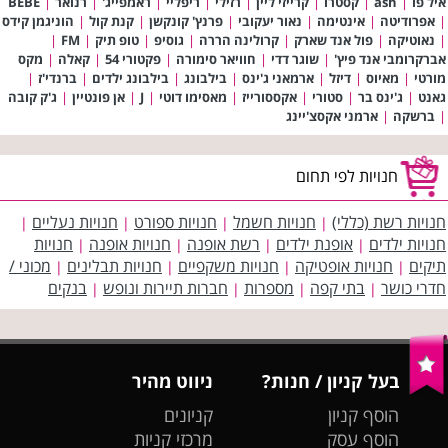
איל פו
|
ash
|
קסטרו
|
קרייזי ליין
|
רזילי
|
ריפליי
|
ראמפייג'
|
רנואר
|
BEBE
|
אפרודיטה
|
אינטימה
|
נאור יעקובי
|
פרנץ' קונקשן
|
קנת קול
|
הוניגמן קידס
|
נאוטיקה
|
פול אנד שארק
|
קרולינה הררה
|
גוסיפ
|
טופ תיק
|
FM
|
אברקרומבי אנד פיץ'
|
שוגר דדי
|
חוויאר סימורה
|
פקטורי 54
|
קאלה
|
מקס
מורטי
|
מאיוס
|
דיזל
|
ארמאני ג'ינס
|
בילבונג
|
בילבונג ילדים
|
ברנדי'ז
|
גאנט
|
ג'ינס בר
|
סטורי
|
אקססורייז
|
מאסימו דוטי
|
J
|
אן פונטיין
|
ג'ק קובה
|
ברשקה
|
ארמני אקסצ'יינג
חנויות לפי תחום
חנויות רשת (כללי)
חנויות חשמל
חנויות ספורט
חנויות נעליים
|
|
|
|
חנויות ילדים
אופנת ילדים
רשת אופנה
חנויות אופנה
חנויות
|
|
|
|
תיקים
חנויות אופטיקה
חנויות משקפיים
חנויות תבלינים
מכוני /
|
|
|
|
חדרי כושר
בתי קפה
מספרות
חברות תיירות ונופש
בנקים
|
|
|
|
בעל קניון / חנות?
ניווט מהיר
הוסף קניון
קניונים
הוסף עסק
מרכזי קניות