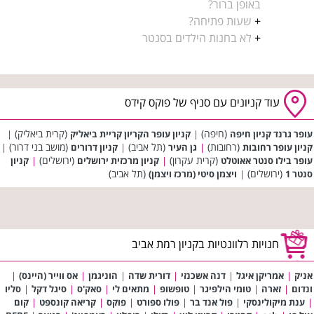
באופן ברור?
+
שעות פתיחה?
+
לא בחנות הילדים בסנטר
עוד קניונים עם סניף של פוקס קידס
(חיפה)
(קרית ביאליק)
עופר גרנד קניון חיפה
|
קניון עופר הקריון קריית ביאליק
|
(רחובות)
(תל אביב)
(מושב בני דרור)
קניון עופר רחובות
|
גן העיר
|
קניון דרורים
|
(קרית עקרון)
(ירושלים)
עופר בילו סנטר אאוטלט
|
קניון מרכזית ירושלים
|
קניון
(ירושלים)
(תל אביב)
סנטר 1
|
ויצמן סיטי (מרכז ויצמן)
חנויות רלוונטיות בקניון רמת אביב
אניק
|
אמריקן איגל
|
דנה אשכנזי
|
דורית שדה
|
הוניגמן
|
אס ווייר (היינס)
|
ונדום
|
זארה
|
טומי הילפיגר
|
טופשופ
|
מתאים לי
|
סאק'ס
|
סיגל דקל
|
סליו
|
ענת מיקולינסקי
|
פול אנד בר
|
פולו ספורט
|
פוקס
|
קריאה קונספט
|
קום