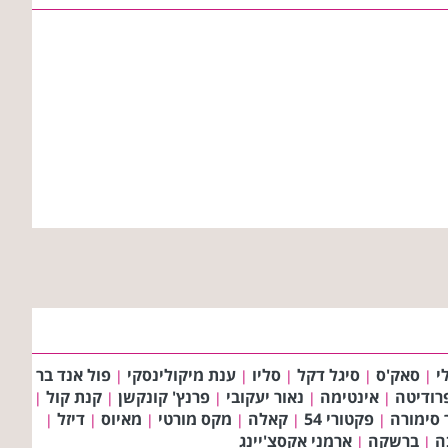
י
סאק'ס
סיגל דקל
סליו
ענת מיקולינסקי
פול אנד בר
|
|
|
|
|
רודיטה
אינטימה
נאור יעקובי
פרנץ' קונקשן
קנת קול
|
|
|
|
|
 סימורה
פקטורי 54
קאלה
מקס מורטי
מאיוס
דיזל
|
|
|
|
|
|
ה
ברשקה
ארמני אקסצ'יינג
|
|