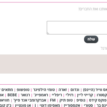
ותנו ואת החברים!
רגל
ס ווייר (היינס)
ונדום
זארה
טומי הילפיגר
טופשופ
מתאים ל
|
|
|
|
|
קסטרו
קרייזי ליין
רזילי
ריפליי
ראמפייג'
רנואר
BEBE
אפ
|
|
|
|
|
|
|
פוקס קידס
גוסיפ
טופ תיק
FM
אברקרומבי אנד פיץ'
חוויאר
|
|
|
|
|
ינס בר
סטורי
אקססורייז
מאסימו דוטי
J
אן פונטיין
ג'ק קוב
|
|
|
|
|
|