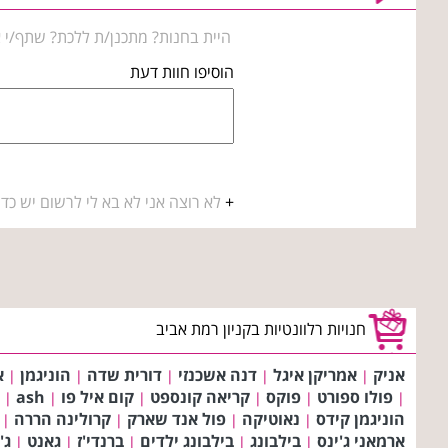
היית בחנות? מתכנן/ת ללכת? שתף/י א
הוסיפו חוות דעת
+
לא רוצה אני לא בא לי לרשום יש כדו
חנויות רלוונטיות בקניון רמת אביב
אניק
אמריקן איגל
דנה אשכנזי
דורית שדה
הוניגמן
א
|
|
|
|
|
פולו ספורט
פוקס
קריאה קונספט
קום איל פו
ash
|
|
|
|
|
|
הוניגמן קידס
נאוטיקה
פול אנד שארק
קרולינה הררה
|
|
|
|
ארמאני ג'ינס
בילבונג
בילבונג ילדים
ברנדי'ז
גאנט
ג'
|
|
|
|
|