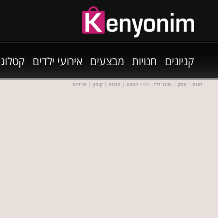
קניונים
חנויות
מבצעים
אירועי ילדים
קטלוגי
חנות
|
עסק
::
שוגר דדי
- חפש
מבצע
|
הנחה
|
קופון
|
סניפים