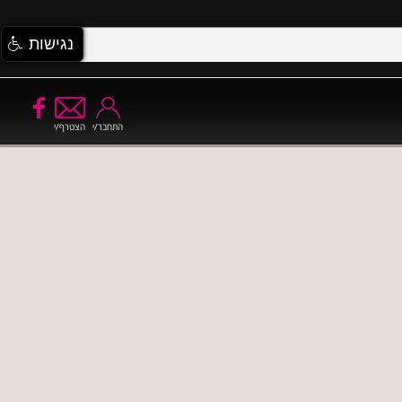
נגישות
התחבר/י
הצטרף/י