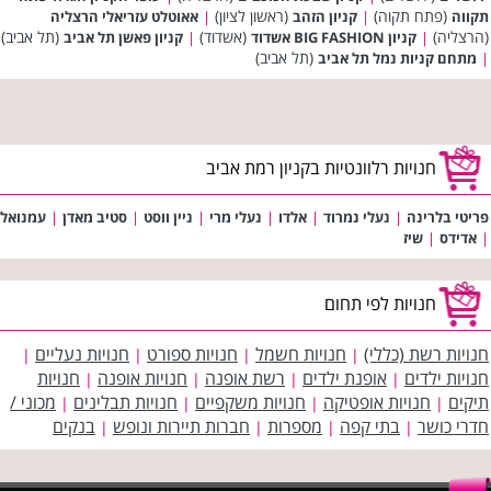
(פתח תקוה)
(ראשון לציון)
תקווה
|
קניון הזהב
|
אאוטלט עזריאלי הרצליה
(הרצליה)
(אשדוד)
(תל אביב)
|
קניון BIG FASHION אשדוד
|
קניון פאשן תל אביב
(תל אביב)
|
מתחם קניות נמל תל אביב
חנויות רלוונטיות בקניון רמת אביב
פריטי בלרינה
|
נעלי נמרוד
|
אלדו
|
נעלי מרי
|
ניין ווסט
|
סטיב מאדן
|
עמנואל
|
אדידס
|
שיז
חנויות לפי תחום
חנויות רשת (כללי)
חנויות חשמל
חנויות ספורט
חנויות נעליים
|
|
|
|
חנויות ילדים
אופנת ילדים
רשת אופנה
חנויות אופנה
חנויות
|
|
|
|
תיקים
חנויות אופטיקה
חנויות משקפיים
חנויות תבלינים
מכוני /
|
|
|
|
חדרי כושר
בתי קפה
מספרות
חברות תיירות ונופש
בנקים
|
|
|
|