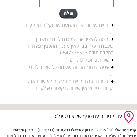
+
חוויית שירות הכי מזעזעת שנתקלתי מימיי, ח
...
+
מנסה להשיג את המוכרת לברור חשבון
שעברתי עליו בבית אין מענה מהסניף נא חיזרו
בהקדם תודה 0547335523
+
שירות גרוע יחס מחפיר
+
איפה הבחור הגבוה ששמו ככל שזכור לי יניב
...
+
חנות גרועה נעליים מתפרקות לא שוות אבל
יקרות בטירוף אין שירות .בקיצור לא לקנות
עוד קניונים עם סניף של אוריג'ינלס
(תל אביב)
(גבעתיים)
קניון עזריאלי
|
קניון עזריאלי גבעתיים
|
קניון עזריאלי
(ירושלים)
(הרצליה)
ירושלים
|
קניון שבעת הכוכבים
|
עופר הקניון הגדול פתח