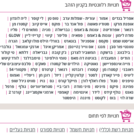
חנויות רלוונטיות בקניון הזהב
אפריל בגדים
|
אמור
|
עורית - שמלות ערב
|
טופ טן
|
לי קופר
|
ליה לונדון
|
אופנת מרקו
|
סטודיו פאשה
|
פול אנד בר
|
פוקס
|
אייס קיוב
|
קסטרו מן
|
רנואר
|
אפרודיטה
|
עונות & ג'אמפ
|
גבריאלה
|
מניה
|
מתאים לי
|
סליו
|
סודה לימון
|
עונות & ג'אמפ
|
פפאיה
|
פליפר
|
קיווי
|
קרייזי ליין
|
GLOW
|
אריסטו שמט
|
סקסס
|
אספניול
|
בוגארט
|
בוורלי הילס פולו קלאב
|
הגרה
|
טוונטי פור סבן
|
מנגו
|
אס ווייר (היינס)
|
אמריקן איגל
|
ארנקי עמנואל
|
גולברי
|
בילבונג
|
ברשקה
|
המשביר לצרכן
|
ג'ק קובה
|
גבריאלה
|
דלתא
|
טי קולור
|
הודיס
|
המעבדה
|
בוניטה דה מאס
|
טומי הילפיגר
|
טימברלנד
|
לורד קיטש
|
מייה אינספריישן
|
נאוטיקה
|
הילדים של קסטרו
|
סאק'ס
|
סלבס עיצובים שלי
ראובני
|
קסטרו מן
|
קסטרו
|
רוברטו
|
רנואר
|
קרטרס
|
קלוז
|
פקטורי 54
|
ליוויס
|
פייר קארדן
|
לסטר
|
קלווין קליין
|
דיזל
|
רונן חן
|
ריפליי
|
ואמוס
|
טיפניס
|
סגול
|
פולו ראלף לורן
|
מייקל קורס
|
גס
|
נויז
|
סוויט גירל שופ
|
פמינה
|
פיקס
|
מיניסו
|
מיני מודה
|
רובי ביי
|
סטראדיווריוס
|
גולף
|
פרפל
|
גאנט
|
גולף קידס
|
לידר
|
אינטימה
|
קאמפי
|
ארמני אקסצ'יינג
|
קורנר 2
|
שרה לוי
|
בוס
|
לקוסט
|
מיננה
|
היפסטר
חנויות לפי תחום
חנויות רשת (כללי)
חנויות חשמל
חנויות ספורט
חנויות נעליים
|
|
|
|