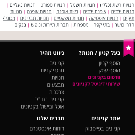
חנויות רשת (כללי)
חנויות חשמל
חנויות ספורט
חנויות נעליים
|
|
|
|
חנויות ילדים
אופנת ילדים
רשת אופנה
חנויות אופנה
חנויות
|
|
|
|
תיקים
חנויות אופטיקה
חנויות משקפיים
חנויות תבלינים
מכוני /
|
|
|
|
חדרי כושר
בתי קפה
מספרות
חברות תיירות ונופש
בנקים
|
|
|
|
בעל קניון / חנות?
ניווט מהיר
הוסף קניון
קניונים
הוסף עסק
מרכזי קניות
פרסום בקניונים
חנויות
שירותי דיגיטל לקניונים
מבצעים
צרכנות
קניונים בחו"ל
אוכל ובישול בקניונים
אתר קניונים
חברים שלנו
קניונים בפייסבוק
דוחות אינסטגרם