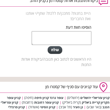
ביקורות/תגובות אודות קסטרו מן בקניון הזהב
היית בחנות? מתכנן/ת ללכת? שתף/י אותנו
ואת החברים!
הוסיפו חוות דעת
היו הראשונים לכתוב כאן תגובה/ביקורת אודות
החנות
עוד קניונים עם סניף של קסטרו מן
(ירושלים)
(חיפה)
קניון עזריאלי ירושלים
|
עופר גרנד קניון חיפה
|
קניון עופר
(קרית ביאליק)
(רחובות)
הקריון קריית ביאליק
|
קניון עופר רחובות
|
קניון עזריאלי
(באר שבע)
(תל אביב)
(אשדוד)
הנגב
|
גן העיר
|
קניון הסיטי
|
קניון פרנדלי