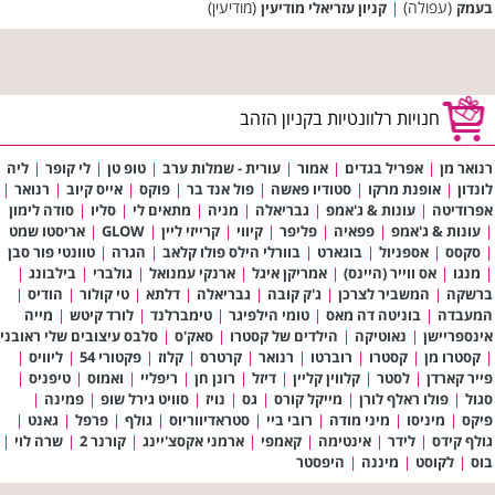
(עפולה)
(מודיעין)
בעמק
|
קניון עזריאלי מודיעין
חנויות רלוונטיות בקניון הזהב
רנואר מן
|
אפריל בגדים
|
אמור
|
עורית - שמלות ערב
|
טופ טן
|
לי קופר
|
ליה
לונדון
|
אופנת מרקו
|
סטודיו פאשה
|
פול אנד בר
|
פוקס
|
אייס קיוב
|
רנואר
|
אפרודיטה
|
עונות & ג'אמפ
|
גבריאלה
|
מניה
|
מתאים לי
|
סליו
|
סודה לימון
|
עונות & ג'אמפ
|
פפאיה
|
פליפר
|
קיווי
|
קרייזי ליין
|
GLOW
|
אריסטו שמט
|
סקסס
|
אספניול
|
בוגארט
|
בוורלי הילס פולו קלאב
|
הגרה
|
טוונטי פור סבן
|
מנגו
|
אס ווייר (היינס)
|
אמריקן איגל
|
ארנקי עמנואל
|
גולברי
|
בילבונג
|
ברשקה
|
המשביר לצרכן
|
ג'ק קובה
|
גבריאלה
|
דלתא
|
טי קולור
|
הודיס
|
המעבדה
|
בוניטה דה מאס
|
טומי הילפיגר
|
טימברלנד
|
לורד קיטש
|
מייה
אינספריישן
|
נאוטיקה
|
הילדים של קסטרו
|
סאק'ס
|
סלבס עיצובים שלי ראובני
|
קסטרו מן
|
קסטרו
|
רוברטו
|
רנואר
|
קרטרס
|
קלוז
|
פקטורי 54
|
ליוויס
|
פייר קארדן
|
לסטר
|
קלווין קליין
|
דיזל
|
רונן חן
|
ריפליי
|
ואמוס
|
טיפניס
|
סגול
|
פולו ראלף לורן
|
מייקל קורס
|
גס
|
נויז
|
סוויט גירל שופ
|
פמינה
|
פיקס
|
מיניסו
|
מיני מודה
|
רובי ביי
|
סטראדיווריוס
|
גולף
|
פרפל
|
גאנט
|
גולף קידס
|
לידר
|
אינטימה
|
קאמפי
|
ארמני אקסצ'יינג
|
קורנר 2
|
שרה לוי
|
בוס
|
לקוסט
|
מיננה
|
היפסטר