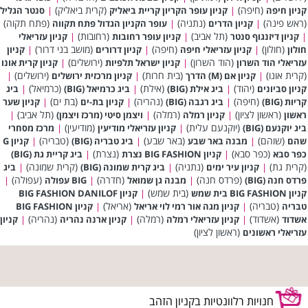
(חיפה)
(קרית ביאליק)
קניון חיפה
|
קניון עופר הקריון קריית ביאליק
|
סנטר הגליל
(ראש פינה)
(נתניה)
(פתח תקוה)
|
קניון הדרים
|
עופר הקניון הגדול פתח תקווה
(תל אביב)
(רחובות)
|
קניון דיזנגוף סנטר
|
קניון עופר רחובות
|
קניון עזריאלי
(חולון)
(חיפה)
(מושב בני דרור)
חולון
|
קניון עזריאלי חיפה
|
קניון דרורים
|
קניון
(הוד השרון)
(ירושלים)
עזריאלי הוד השרון
|
קניון ישראל תלפיות
|
קניון קרית אונו
(קרית אונו)
(בית חרות)
(ירושלים)
|
קניון אם (M) הדרך
|
קניון מרכזית ירושלים
|
(יהוד)
(אילת)
(כרמיאל)
קניון סביונים
|
ביג אילת (BIG)
|
ביג כרמיאל (BIG)
|
ביג
(חיפה)
(נהריה)
(בת ים)
קריות (BIG)
|
ביג רגבה (BIG)
|
קניון בת-ים
|
קניון שער
(ראשון לציון)
(רמלה)
(תל אביב)
ראשון
|
קניון רמלה
|
ויצמן סיטי (מרכז ויצמן)
|
(יוקנעם עלית)
(מודיעין)
ביג יוקנעם (BIG)
|
קניון עזריאלי מודיעין
|
מרכז מסחרי
(שוהם)
(באר שבע)
(טבריה)
שהם
|
מבנה באר שבע
|
ביג טבריה (BIG)
|
קניון G
(כפר סבא)
(נצרת)
כפר סבא
|
קניון BIG FASHION נצרת
|
ביג קריית גת (BIG)
(קרית גת)
(נתניה)
(קרית שמונה)
|
קניון עיר ימים
|
ביג קרית שמונה (BIG)
|
ביג
(פרדס חנה)
(חדרה)
(עפולה)
פרדס חנה (BIG)
|
מבנה גן שמואל
|
BIG עפולה
|
(בית שמש)
קניון BIG FASHION בית שמש
|
קניון BIG FASHION DANILOF
(טבריה)
(אריאל)
טבריה
|
קניון מגה אור רמי לוי אריאל
|
קניון BIG FASHION
(אשדוד)
(רמלה)
(נהריה)
אשדוד
|
קניון עזריאלי רמלה
|
קניון ארנה נהריה
|
קניון
(ראשון לציון)
עזריאלי ראשונים
חנויות רלוונטיות בקניון הזהב