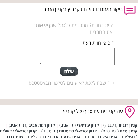
ביקורות/תגובות אודות קרביץ בקניון הזהב
היית בחנות? מתכנן/ת ללכת? שתף/י אותנו
ואת החברים!
הוסיפו חוות דעת
+
חושבת ללכת לא עונים לטלפון מבאססססס
עוד קניונים עם סניף של קרביץ
(רעננה)
(תל אביב)
(רמת אביב)
קניון רננים
|
קניון עזריאלי
|
קניון רמת אביב
|
(כפר סבא)
(גבעתיים)
קניון ערים
|
קניון עזריאלי גבעתיים
|
קניון עזריאלי ירושלים
(ירושלים)
(רמת גן)
(הרצליה)
|
קניון אילון
|
קניון שבעת הכוכבים
|
עופר גרנד