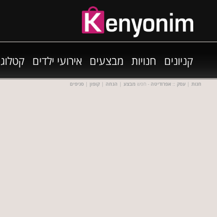
קניונים
חנויות
מבצעים
אירועי ילדים
קטלוגי
חנות
|
עסק
::
אפרודיטה
- חפש
מבצע
|
הנחה
|
קופון
|
סניפים