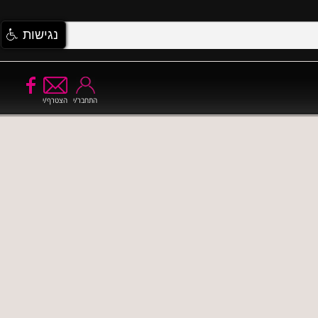
נגישות
התחבר/י
הצטרף/י