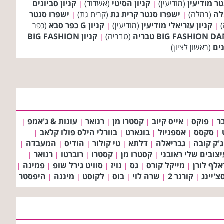
ר מודיעין
(מודיעין)
קניון הסיטי
(אשדוד)
קניון סביונים
|
|
לה
(רמלה)
ישפרו סנטר קרית גת
(קרית גת)
ישפרו סנטר
|
|
)
קניון עזריאלי מודיעין
(מודיעין)
קניון G כפר סבא
(כפר
|
|
(טבריה)
קניון BIG FASHION
|
נים
(ראשון לציון)
ר
פוקס
אייס קיוב
קסטרו מן
רנואר
עונות & ג'אמפ
|
|
|
|
|
|
סקסס
אספניול
בוגארט
בוורלי הילס פולו קלאב
|
|
|
|
|
ג'ק קובה
גבריאלה
דלתא
טי קולור
הודיס
המעבדה
|
|
|
|
|
|
צובים שלי ראובני
קסטרו מן
קסטרו
רוברטו
רנואר
|
|
|
|
|
אלף לורן
מייקל קורס
גס
נויז
סוויט גירל שופ
פמינה
|
|
|
|
|
|
'יינג
קורנר 2
שרה לוי
בוס
לקוסט
מיננה
היפסטר
|
|
|
|
|
|