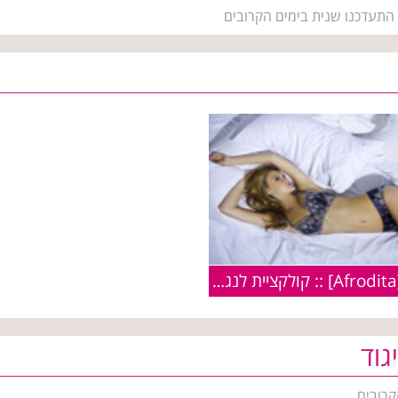
 התעדכנו שנית בימים הקרובים
אפרודיטה [Afrodita] :: קולקציית לנג'רי בוניטה דה מס קיץ 2009
גוד
קרובים