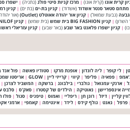
ון קרית אונו
(קרית אונו)
מרכז קניות סיטי פולג
(נתניה)
ישפרו סנט
|
|
מתחם סטאר סנטר אשדוד
(אשדוד)
קניון בת-ים
(בת ים)
קניון רמ
|
|
הגבעה
(גבעת שמואל)
קניון אור יהודה אאוטלט (Outlet)
(אור יהודה
|
 השרון)
קניון BIG FASHION בית שמש
(בית שמש)
קניון BIG FASHION DANILOF טבריה
|
|
ו)
קניון ישפרו פלאנט באר שבע
(באר שבע)
קניון עזריאלי ראשו
|
|
ן
לי קופר
ליה לונדון
אופנת מרקו
סטודיו פאשה
פול אנד ב
|
|
|
|
|
'אמפ
פפאיה
פליפר
קיווי
קרייזי ליין
GLOW
אריסטו שמט
|
|
|
|
|
|
ל
ארנקי עמנואל
גולברי
בילבונג
ברשקה
המשביר לצרכן
|
|
|
|
|
|
ייה אינספריישן
נאוטיקה
הילדים של קסטרו
סאק'ס
סלבס עי
|
|
|
|
וין קליין
דיזל
רונן חן
ריפליי
ואמוס
טיפניס
סגול
פולו ר
|
|
|
|
|
|
|
פרפל
גאנט
גולף קידס
לידר
אינטימה
קאמפי
ארמני אקסצ
|
|
|
|
|
|