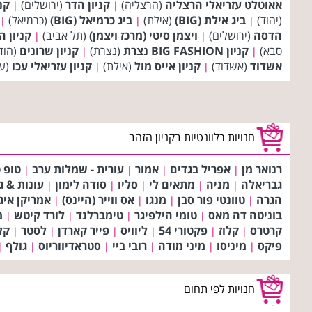
אאוטלט עזריאלי הרצליה
(הרצליה)
קניון הדר
(ירושלים)
קני
|
|
(יהוד)
ביג אילת (BIG)
(אילת)
ביג כרמיאל (BIG)
(כרמיאל)
|
|
|
הדסה
(ירושלים)
ויצמן סיטי (מרכז ויצמן)
(תל אביב)
קניון 
|
|
סבא)
קניון BIG FASHION נצרת
(נצרת)
קניון שרונים
(הוד
|
|
אשדוד
(אשדוד)
קניון אייס מול
(אילת)
קניון עזריאלי עכו
(עכ
|
|
חנויות רלוונטיות בקניון הזהב
רנואר מן
אפריל בגדים
אמור
עורית - שמלות ערב
טופ ט
|
|
|
|
גבריאלה
מניה
מתאים לי
סליו
סודה לימון
עונות & ג
|
|
|
|
|
הגרה
טוונטי פור סבן
מנגו
אס ווייר (היינס)
אמריקן איג
|
|
|
|
בוניטה דה מאס
טומי הילפיגר
טימברלנד
לורד קיטש
מ
|
|
|
|
קרטרס
קלוז
פקטורי 54
ליוויס
פייר קארדן
לסטר
קלו
|
|
|
|
|
|
פיקס
מיניסו
מיני מודה
רובי ביי
סטראדיווריוס
גולף
|
|
|
|
|
|
חנויות לפי תחום