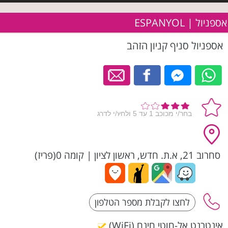
אספניול | ESPANYOL
אספניול סניף קניון הזהב
סחרוב 21, א.ת. חדש, ראשון לציון
|
קומה 0(פריז)
אינטרנט אל-חוטי חינם (WiFi)