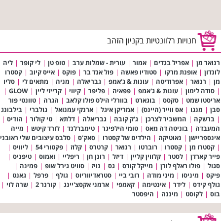
חנויות רלוונטיות בקניון הזהב
רנואר מן
|
אפריל בגדים
|
אמור
|
עורית - שמלות ערב
|
טופ טן
|
לי קופר
|
ליה
לונדון
|
אופנת מרקו
|
סטודיו פאשה
|
פול אנד בר
|
פוקס
|
אייס קיוב
|
קסטרו
מן
|
רנואר
|
אפרודיטה
|
עונות & ג'אמפ
|
גבריאלה
|
מניה
|
מתאים לי
|
סליו
|
סודה לימון
|
עונות & ג'אמפ
|
פפאיה
|
פליפר
|
קיווי
|
קרייזי ליין
|
GLOW
|
אריסטו שמט
|
סקסס
|
בוגארט
|
בוורלי הילס פולו קלאב
|
הגרה
|
טוונטי פור
סבן
|
מנגו
|
אס ווייר (היינס)
|
אמריקן איגל
|
ארנקי עמנואל
|
גולברי
|
בילבונג
|
ברשקה
|
המשביר לצרכן
|
ג'ק קובה
|
גבריאלה
|
דלתא
|
טי קולור
|
הודיס
|
המעבדה
|
בוניטה דה מאס
|
טומי הילפיגר
|
טימברלנד
|
לורד קיטש
|
מייה
אינספריישן
|
נאוטיקה
|
הילדים של קסטרו
|
סאק'ס
|
סלבס עיצובים שלי ראובני
|
קסטרו מן
|
קסטרו
|
רוברטו
|
רנואר
|
קרטרס
|
קלוז
|
פקטורי 54
|
ליוויס
|
פייר קארדן
|
לסטר
|
קלווין קליין
|
דיזל
|
רונן חן
|
ריפליי
|
ואמוס
|
טיפניס
|
סגול
|
פולו ראלף לורן
|
מייקל קורס
|
גס
|
נויז
|
סוויט גירל שופ
|
פמינה
|
פיקס
|
מיניסו
|
מיני מודה
|
רובי ביי
|
סטראדיווריוס
|
גולף
|
פרפל
|
גאנט
|
גולף קידס
|
לידר
|
אינטימה
|
קאמפי
|
ארמני אקסצ'יינג
|
קורנר 2
|
שרה לוי
|
בוס
|
לקוסט
|
מיננה
|
היפסטר