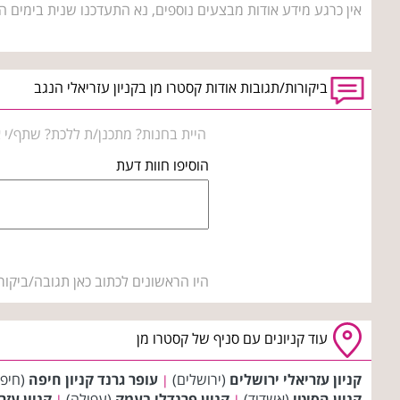
אין כרגע מידע אודות מבצעים נוספים, נא התעדכנו שנית בימים ה
ביקורות/תגובות אודות קסטרו מן בקניון עזריאלי הנגב
היית בחנות? מתכנן/ת ללכת? שתף/י א
הוסיפו חוות דעת
היו הראשונים לכתוב כאן תגובה/ביקור
עוד קניונים עם סניף של קסטרו מן
קניון עזריאלי ירושלים
(ירושלים)
עופר גרנד קניון חיפה
(חיפ
|
קניון הסיטי
(אשדוד)
קניון פרנדלי בעמק
(עפולה)
קניון עזר
|
|