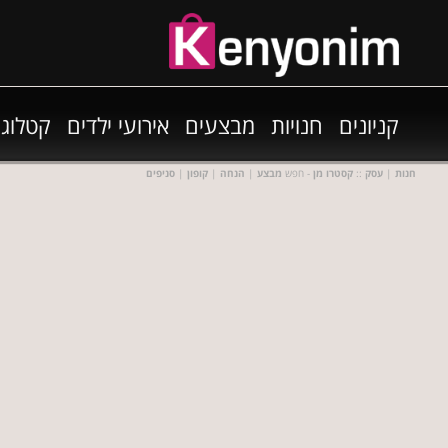
קניונים
חנויות
מבצעים
אירועי ילדים
קטלוגי
חנות
|
עסק
::
קסטרו מן
- חפש
מבצע
|
הנחה
|
קופון
|
סניפים