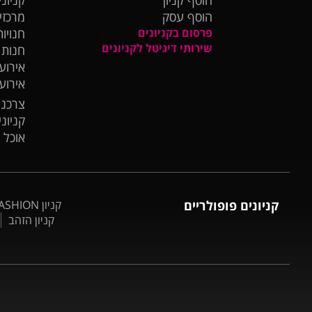
הוסף עסק
מרכזי
פרסום בקניונים
חנויות
שירותי דיגיטל לקניונים
חנות
אירועי
אירוע
צרכנו
קניונ
אוכל 
קניונים פופולריים
קניון BIG FASHION אשדוד
קניון הזהב