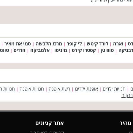
דס
זארה
לורד קיטש
לי קופר
מרכז הלבשה
סמי את מאיר
|
|
|
|
|
|
רבניקה
טופ טן
קסטרו קידס
מיניסו
אלמביקה
הודיס
טוונט
|
|
|
|
|
|
ם
חנויות ילדים
אופנת ילדים
רשת אופנה
חנויות אופנה
חנויות ת
|
|
|
|
|
בנקים
 מהיר
אתר קניונים
ם
קניונים בפייסבוק