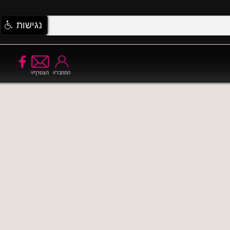
נגישות
התחבר/י
הצטרף/י