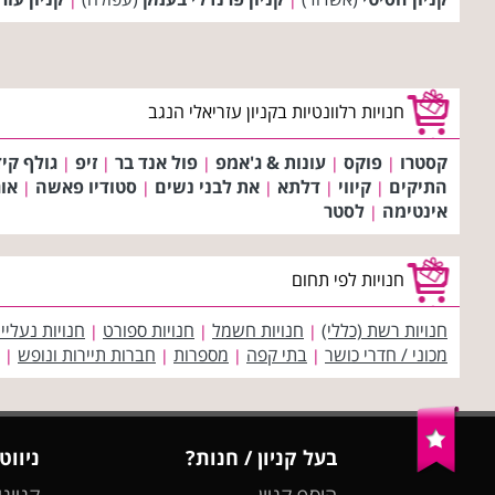
חנויות רלוונטיות בקניון עזריאלי הנגב
קסטרו
פוקס
עונות & ג'אמפ
פול אנד בר
זיפ
גולף קי
|
|
|
|
|
התיקים
קיווי
דלתא
את לבני נשים
סטודיו פאשה
או
|
|
|
|
|
אינטימה
לסטר
|
חנויות לפי תחום
חנויות רשת (כללי)
חנויות חשמל
חנויות ספורט
חנויות נעליי
|
|
|
מכוני / חדרי כושר
בתי קפה
מספרות
חברות תיירות ונופש
|
|
|
|
בעל קניון / חנות?
ניווט
הוסף קניון
קניוני