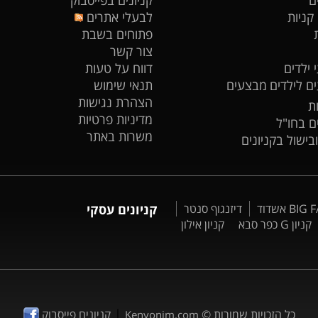
 קניות
לבעלי אתרים
פתוחים בשבת
צור קשר
 ילדים
דווח על טעות
ים לילדים
מבצעים
תנאי שימוש
הצהרת נגישות
ת
מדיניות פרטיות
ים בחו"ל
משרות באתר
ובישול בקניונים
דיזנגוף סנטר
קניונים עסקי
קניון G כפר סבא
קניון אילון
|
כל הזכויות שמורות ©
קניונים פייסבוק
Kenyonim.com