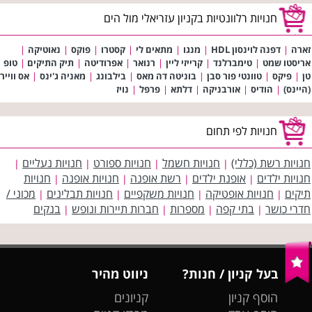
חנויות רלוונטיות בקניון עזריאלי מול הים
זארה
|
דפנה לוינסון HDL
|
מנגו
|
מתאים לי
|
קסטרו
|
פוקס
|
נאוטיקה
|
אריסטו שמט
|
טימברלנד
|
קרייזי ליין
|
רנואר
|
אפרודיטה
|
תיק התיקים
|
טופ
טן
|
פיקס
|
טוונטי פור סבן
|
בוניטה דה מאס
|
בילבונג
|
מאניה ג'ינס
|
אס ווייר
(היינס)
|
הודיס
|
אורבניקה
|
דלתא
|
פרפל
|
נויז
חנויות לפי תחום
חנויות רשת (כללי)
חנויות חשמל
חנויות ספורט
חנויות נעליים
|
|
|
|
חנויות ילדים
אופנת ילדים
רשת אופנה
חנויות אופנה
חנויות
|
|
|
|
תיקים
חנויות אופטיקה
חנויות משקפיים
חנויות תבלינים
מכוני /
|
|
|
|
חדרי כושר
בתי קפה
מספרות
חברות תיירות ונופש
בנקים
|
|
|
|
בעל קניון / חנות?
ניווט מהיר
הוסף קניון
קניונים