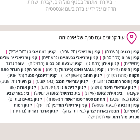
+
ביקרתי אתמול בסניף מול הים, קבלתי שרות
מדהים על ידי עובדת בשם אנסטסיה
עוד קניונים עם סניף של אינטימה
(רעננה)
(תל אביב)
(רמת אביב)
קניון רננים
|
קניון עזריאלי
|
קניון רמת אביב
|
(כפר סבא)
(גבעתיים)
קניון ערים
|
קניון עזריאלי גבעתיים
|
קניון עזריאלי ירושלים
(ירושלים)
(רמת גן)
(הרצליה)
|
קניון אילון
|
קניון שבעת הכוכבים
|
עופר גרנד
(חיפה)
(חיפה)
קניון חיפה
|
קניון CINEMALL (סינמול)
|
עופר הקניון הגדול פתח
(פתח תקוה)
(ראשון לציון)
(תל אביב)
תקווה
|
קניון הזהב
|
קניון דיזנגוף סנטר
|
(רחובות)
(באר שבע)
(תל אביב)
קניון עופר רחובות
|
קניון עזריאלי הנגב
|
גן העיר
(חיפה)
(קרית אונו)
(אור
|
קניון עזריאלי חיפה
|
קניון קרית אונו
|
קניון אורות
עקיבא)
(אילת)
(כרמיאל)
|
ביג אילת (BIG)
|
ביג כרמיאל (BIG)
|
ביג באר שבע
(באר שבע)
(אשדוד)
(בת ים)
(BIG)
|
מתחם סטאר סנטר אשדוד
|
קניון בת-ים
|
(גבעת שמואל)
(מודיעין)
קניון הגבעה
|
קניון עזריאלי מודיעין
|
קניון רמות
(ירושלים)
(בארות יצחק)
(נהריה)
|
מבנה בארות יצחק
|
קניון ארנה נהריה
|
(רמת ישי)
סטריט מול רמת ישי