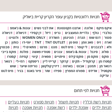
חנויות רלוונטיות בקניון עופר הקריון קריית ביאליק
איקס מיקס
|
אלונה
|
ארצנו הקטנטונת
|
את לבני נשים
|
עונות & ג'אמפ
|
גולברי
|
גולף
|
גלריית המעצבים
|
גריפ
|
דיזל
|
דן קסידי
|
דניאלה
|
דניאלה
סנטר
|
דנס שופ
|
הגרה
|
הוניגמן
|
השדרה
|
WOMEN ONLY
|
ולנטינו
|
זארה
|
זיפ
|
טאג וומן
|
טופ טן
|
TNT OUTLET
|
TNT
|
יופי-דו
|
כותון
|
כן
ולא
|
לבנבנים
|
לי קופר
|
מיס לגוט
|
מנגו
|
מרגט
|
מתאים לי
|
נוית
|
סבנטין
|
סולוג
|
סיגנל
|
עונות & ג'אמפ
|
עננים
|
סטודיו פאשה
|
פולגת
|
פוקס בייבי
|
פוקס
|
פוקס מן
|
פוקס קידס
|
פיתויים
|
פפאיה
|
קיווי
|
קמיזה
|
קסטרו
|
קסטרו מן
|
קרוקודיל – תקים
|
קרוקר
|
קרייזי ליין
|
ריספקט
|
רמי-לי
|
רנואר
|
רנואר מן
|
תמנון
|
אבנט
|
בארטה
|
דיזיין קולקשן
|
נוריתה שיער
|
שוש
טקסטיל
|
אדידס
|
ספורט המפרץ
|
ספידו
|
שזר
|
פיור באגס
|
בגיר
|
מיס לגוט
|
עדיקה
חנויות לפי תחום
חנויות רשת (כללי)
חנויות חשמל
חנויות ספורט
חנויות נעליים
|
|
|
|
חנויות ילדים
אופנת ילדים
רשת אופנה
חנויות אופנה
חנויות
|
|
|
|