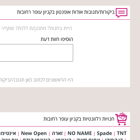
ביקורות/תגובות אודות אופנטון בקניון עופר רחובות
היית בחנות? מתכנן/ת ללכת? שתף/י א
הוסיפו חוות דעת
היו הראשונים לכתוב כאן תגובה/ביקור
חנויות רלוונטיות בקניון עופר רחובות
TNT
Spade
NO NAME
זארה
New Open
אינטימה
|
|
|
|
|
דן קסידי
אחים מאיר
הוניגמן
הוניגמן קידס
אס ווייר 