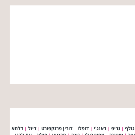
גולף
גריפ
דאנג'י
דופלו
דורין פרנקפורט
דיזל
דלתא
|
|
|
|
|
|
ופר
מאוזנר
מתאים לי
נינה
סבנטין
סולוג
את לבני