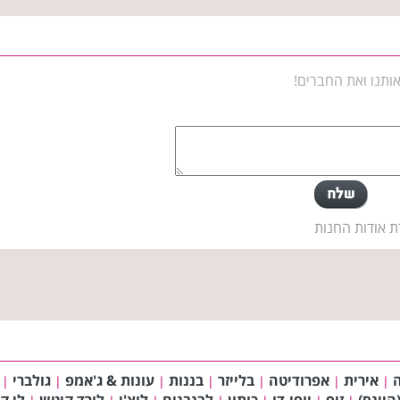
ותנו ואת החברים!
ת אודות החנות
אירית
אפרודיטה
בלייזר
בננות
עונות & ג'אמפ
גולברי
|
|
|
|
|
|
|
(היינס)
זיפ
יופי-דו
כותון
לבנבנים
לוצ'י
לורד קיטש
לי ק