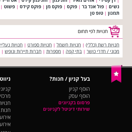
|
|
|
|
|
נשים
פול אנד בר
פוקס
פוקס מן
פוקס קידס
פשוט
|
|
|
|
|
|
תמנון
טופ טן
|
חנויות לפי תחום
חנויות רשת (כללי)
חנויות חשמל
חנויות ספורט
חנויות נעליי
|
|
|
מכוני / חדרי כושר
בתי קפה
מספרות
חברות תיירות ונופש
|
|
|
|
בעל קניון / חנות?
ניווט
הוסף קניון
קניוני
הוסף עסק
מרכזי
פרסום בקניונים
חנויות
שירותי דיגיטל לקניונים
חנות
אירועי
אירוע