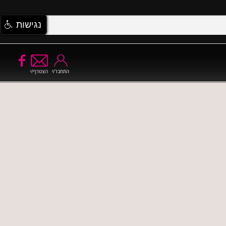
נגישות
התחבר/י
הצטרף/י