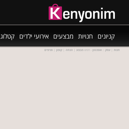
קניונים
חנויות
מבצעים
אירועי ילדים
קטלוגי
חנות
|
עסק
::
אופנטון
- חפש
מבצע
|
הנחה
|
קופון
|
סניפים