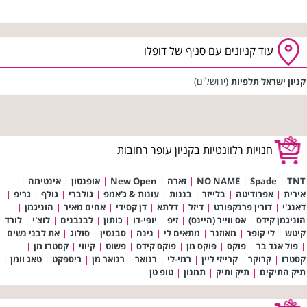
עוד קניונים עם סניף של דופלו
(ירושלים)
קניון ישראל תלפיות
חנויות רלוונטיות בקניון עופר רחובות
TNT
|
Spade
|
NO NAME
|
זארה
|
New Open
|
אופנטון
|
אינטימה
|
אירית
|
אפרודיטה
|
בלייזר
|
בננות
|
עונות & ג'אמפ
|
גולברי
|
גולף
|
גריפ
|
דאנג'י
|
דורין פרנקפורט
|
דיזל
|
דלתא
|
דן קסידי
|
אחים מאיר
|
הוניגמן
|
הוניגמן קידס
|
אס ווייר (היינס)
|
זיפ
|
יופי-דו
|
כותון
|
לבנבנים
|
לוצ'י
|
לורד
קיטש
|
לי קופר
|
מאוזנר
|
מתאים לי
|
נינה
|
סבנטין
|
סולוג
|
את לבני נשים
|
פול אנד בר
|
פוקס
|
פוקס מן
|
פוקס קידס
|
פשוט
|
קיווי
|
קסטרו מן
|
קסטרו
|
קרוקר
|
קרייזי ליין
|
רמי-לי
|
רנואר
|
רנואר מן
|
ריספקט
|
טאג וומן
|
תיק התיקים
|
תיק ותיק
|
תמנון
|
טופ טן